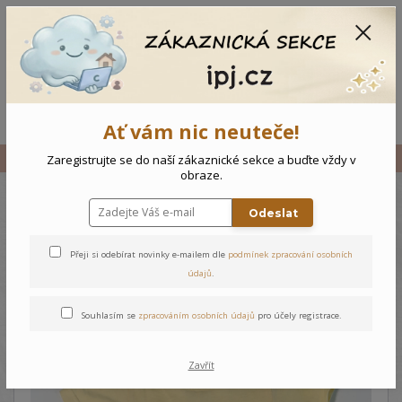
CZK
0
0 Kč
Menu
Ať vám nic neuteče!
Úvod
Vše
Kojenecký overal Námořník
Zaregistrujte se do naší zákaznické sekce a buďte vždy v
obraze.
Odeslat
Kojenecký overal Námořník
Přeji si odebírat novinky e-mailem dle
podmínek zpracování osobních
údajů
.
Souhlasím se
zpracováním osobních údajů
pro účely registrace.
Zavřít