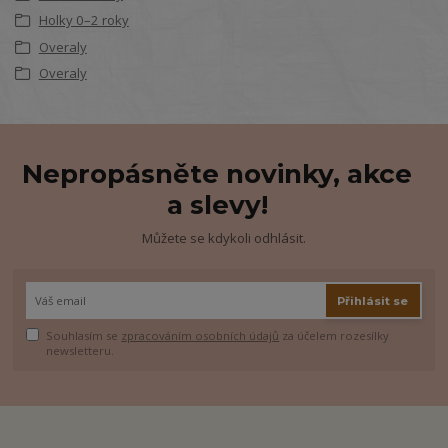
Holky 0–2 roky
Overaly
Overaly
Nepropásněte novinky, akce
a slevy!
Můžete se kdykoli odhlásit.
Přihlásit se
Souhlasím se
zpracováním osobních údajů
za účelem rozesílky
newsletteru.