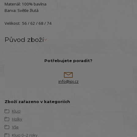
Materiál: 100% bavlna
Barva: Světle žlutá
Velikost: 56 / 62 / 68 / 74
Původ zboží
Potřebujete poradit?
info@ipj.cz
Zboží zařazeno v kategoriích
Kluci
Holky
Vše
Kluci 0–2 roky