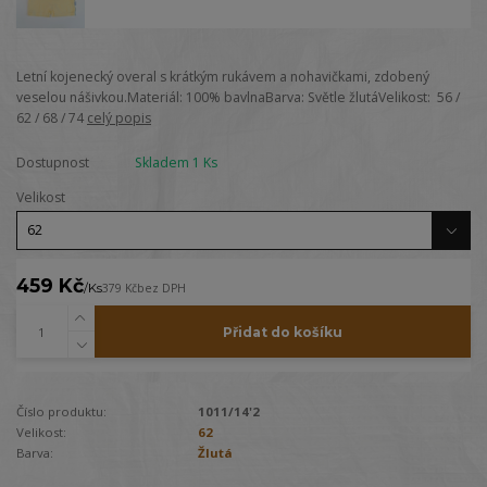
Letní kojenecký overal s krátkým rukávem a nohavičkami, zdobený
veselou nášivkou.Materiál: 100% bavlnaBarva: Světle žlutáVelikost: 56 /
62 / 68 / 74
celý popis
Dostupnost
Skladem 1 Ks
Velikost
459 Kč
/
Ks
379 Kč
bez DPH
Přidat do košíku
Číslo produktu:
1011/14'2
Velikost:
62
Barva:
Žlutá