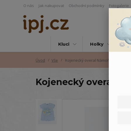
O nás
Jak nakupovat
Obchodní podmínky
Fotogalerie
Kluci
Holky
Vš
Úvod
Vše
Kojenecký overal Námořník
Kojenecký overal N