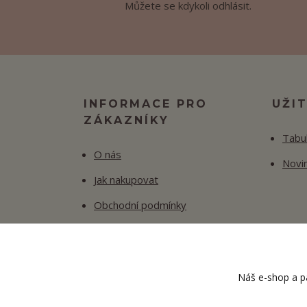
Můžete se kdykoli odhlásit.
INFORMACE PRO
UŽI
ZÁKAZNÍKY
Tabul
O nás
Novi
Jak nakupovat
Obchodní podmínky
Fotogalerie
Kontakty
Náš e-shop a pa