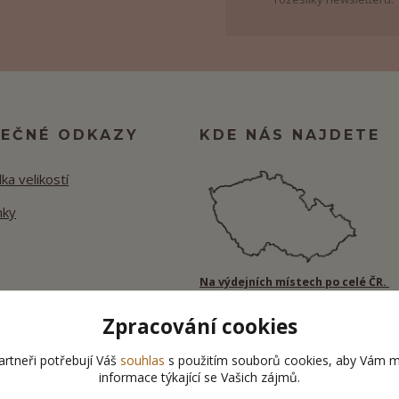
TEČNÉ ODKAZY
KDE NÁS NAJDETE
ka velikostí
nky
Na výdejních místech po celé ČR.
Zpracování cookies
rtneři potřebují Váš
souhlas
s použitím souborů cookies, aby Vám m
informace týkající se Vašich zájmů.