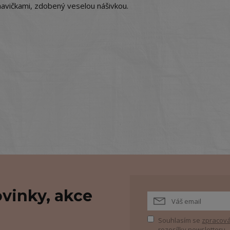
havičkami, zdobený veselou nášivkou.
vinky, akce
Souhlasím se
zpracová
rozesílky newsletteru.