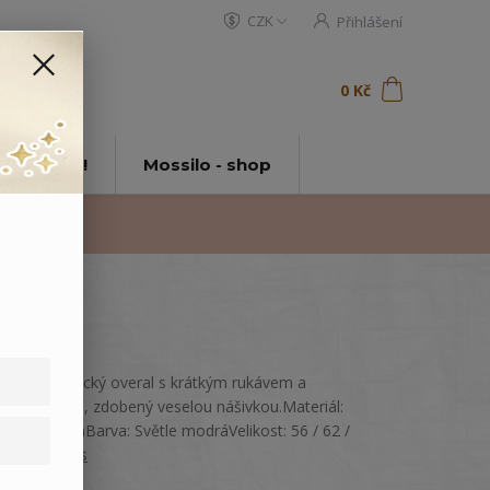
CZK
Přihlášení
0
ks
za
0 Kč
t
tě Mossilo!
Mossilo - shop
Letní kojenecký overal s krátkým rukávem a
nohavičkami, zdobený veselou nášivkou.Materiál:
100% bavlnaBarva: Světle modráVelikost: 56 / 62 /
74
celý popis