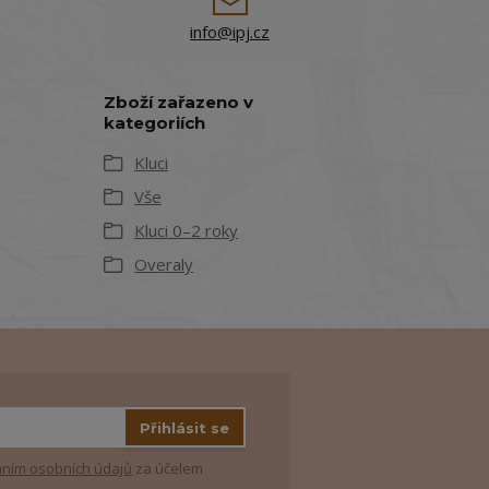
info@ipj.cz
Zboží zařazeno v
kategoriích
Kluci
Vše
Kluci 0–2 roky
Overaly
Přihlásit se
ním osobních údajů
za účelem