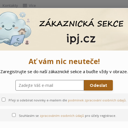
Kontakty
Více
Hleda
e
Doprodej
Ostatní
🌲 Vítejte ve svě
Ať vám nic neuteče!
Zaregistrujte se do naší zákaznické sekce a buďte vždy v obraze.
ámořník
Odeslat
Přeji si odebírat novinky e-mailem dle
podmínek zpracování osobních údajů
.
Souhlasím se
zpracováním osobních údajů
pro účely registrace.