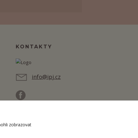
KONTAKTY
info@ipj.cz
ohli zobrazovat