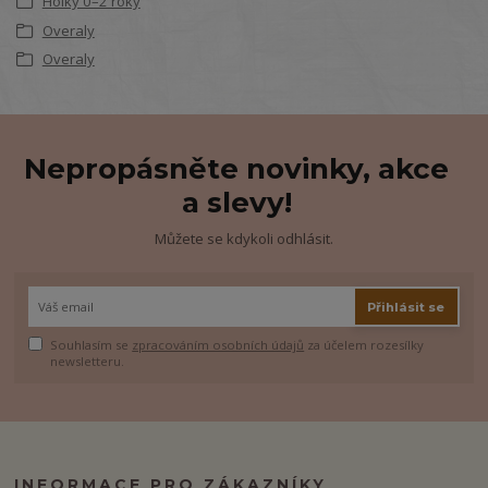
Holky 0–2 roky
Overaly
Overaly
Nepropásněte novinky, akce
a slevy!
Můžete se kdykoli odhlásit.
Přihlásit se
Souhlasím se
zpracováním osobních údajů
za účelem rozesílky
newsletteru.
INFORMACE PRO ZÁKAZNÍKY