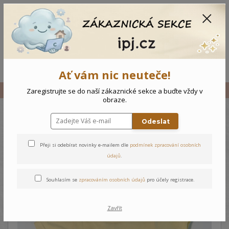
CZK
0
0 Kč
Menu
Ať vám nic neuteče!
Úvod
Vše
Kojenecký overal Námořník
Zaregistrujte se do naší zákaznické sekce a buďte vždy v
obraze.
Odeslat
Kojenecký overal Námořník
Přeji si odebírat novinky e-mailem dle
podmínek zpracování osobních
údajů
.
Souhlasím se
zpracováním osobních údajů
pro účely registrace.
Zavřít