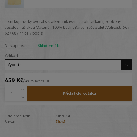
Letní kojenecký overal s krátkým rukávem a nohavičkami, zdobený
veselou nášivkou.Materiál: 100% bavlnaBarva: Světle žlutáVelikost: 56 /
62 / 68 / 74
celý popis
Dostupnost
Skladem 4 Ks
Velikost
459 Kč
/
Ks
379 Kč
bez DPH
Přidat do košíku
Číslo produktu:
1011/14
Barva:
Žlutá