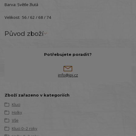
Barva: Světle žlutá
Velikost: 56 / 62 / 68 / 74
Původ zboží
Potřebujete poradit?
info@ipj.cz
Zboží zařazeno v kategoriích
Kluci
Holky
Vše
Kluci 0–2 roky