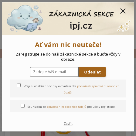
CZK
0
0 Kč
Menu
Ať vám nic neuteče!
Úvod
Vše
Kojenecký overal Myšky
Zaregistrujte se do naší zákaznické sekce a buďte vždy v
obraze.
Odeslat
Kojenecký overal Myšky
Přeji si odebírat novinky e-mailem dle
podmínek zpracování osobních
údajů
.
Souhlasím se
zpracováním osobních údajů
pro účely registrace.
Zavřít