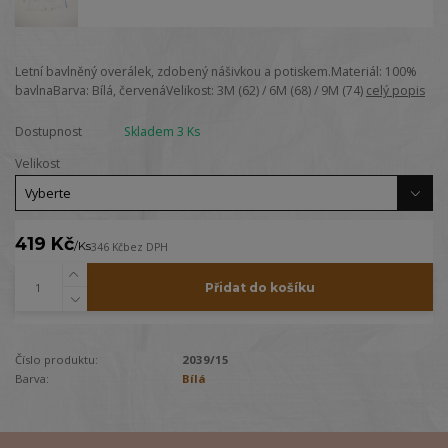
Letní bavlněný overálek, zdobený nášivkou a potiskem.Materiál: 100%
bavlnaBarva: Bílá, červenáVelikost: 3M (62) / 6M (68) / 9M (74)
celý popis
Dostupnost
Skladem 3 Ks
Velikost
419 Kč
/
Ks
346 Kč
bez DPH
Přidat do košíku
Číslo produktu:
2039/15
Barva:
Bílá