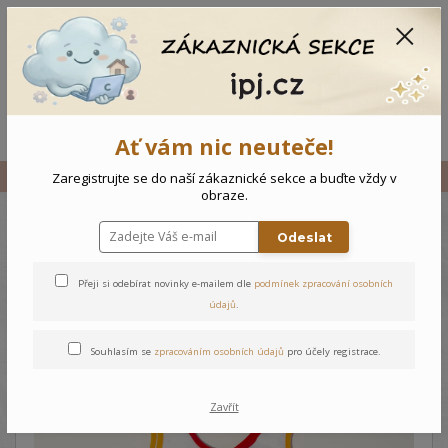
CZK
0
0 Kč
Menu
Ať vám nic neuteče!
Úvod
Vše
Kojenecký overal Myšky
Zaregistrujte se do naší zákaznické sekce a buďte vždy v
obraze.
Odeslat
Kojenecký overal Myšky
Přeji si odebírat novinky e-mailem dle
podmínek zpracování osobních
údajů
.
Souhlasím se
zpracováním osobních údajů
pro účely registrace.
Zavřít