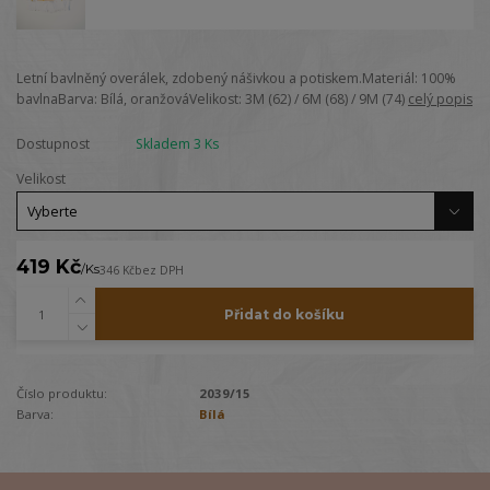
Letní bavlněný overálek, zdobený nášivkou a potiskem.Materiál: 100%
bavlnaBarva: Bílá, oranžováVelikost: 3M (62) / 6M (68) / 9M (74)
celý popis
Dostupnost
Skladem 3 Ks
Velikost
419 Kč
/
Ks
346 Kč
bez DPH
Přidat do košíku
Číslo produktu:
2039/15
Barva:
Bílá