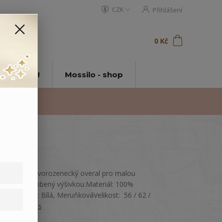
CZK
Přihlášení
0
ks
za
0 Kč
t
tě Mossilo!
Mossilo - shop
Bavlněný novorozenecký overal pro malou
holčičku, zdobený výšivkou.Materiál: 100%
bavlnaBarva: Bílá, MeruňkováVelikost: 56 / 62 /
68
celý popis