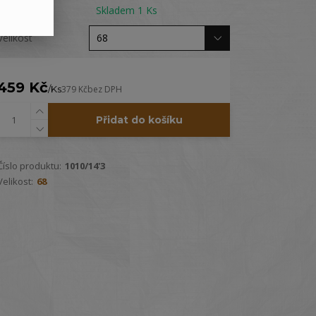
Dostupnost
Skladem 1 Ks
Velikost
459 Kč
/
Ks
379 Kč
bez DPH
Přidat do košíku
Číslo produktu:
1010/14'3
Velikost:
68