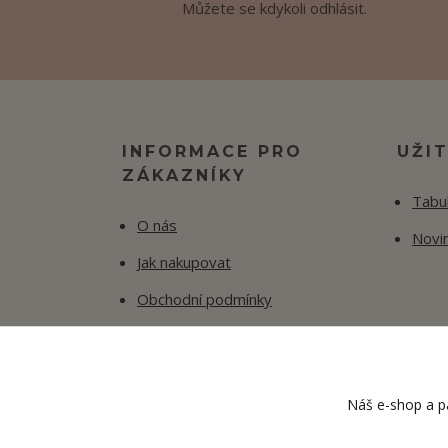
Můžete se kdykoli odhlásit.
INFORMACE PRO
UŽI
ZÁKAZNÍKY
Tabul
O nás
Novi
Jak nakupovat
Obchodní podmínky
Fotogalerie
Kontakty
Náš e-shop a pa