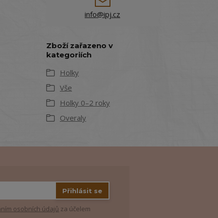
info@ipj.cz
Zboží zařazeno v
kategoriích
Holky
Vše
Holky 0–2 roky
Overaly
Přihlásit se
ním osobních údajů
za účelem