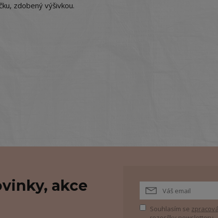
čku, zdobený výšivkou.
vinky, akce
Souhlasím se
zpracová
rozesílky newsletteru.