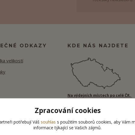
TEČNÉ ODKAZY
KDE NÁS NAJDETE
ka velikostí
nky
Na výdejních místech po celé ČR.
Zpracování cookies
rtneři potřebují Váš
souhlas
s použitím souborů cookies, aby Vám m
informace týkající se Vašich zájmů.