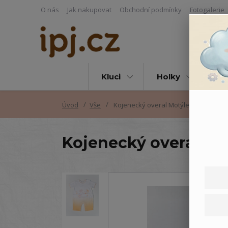
O nás
Jak nakupovat
Obchodní podmínky
Fotogalerie
Kluci
Holky
Vš
Úvod
Vše
Kojenecký overal Motýlek
Kojenecký overal Mo