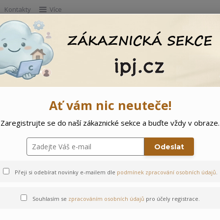
Kontakty
Více
Hleda
e
Doprodej
Ostatní
🌲 Vítejte ve svě
Ať vám nic neuteče!
Zaregistrujte se do naší zákaznické sekce a buďte vždy v obraze.
týlek
Odeslat
Přeji si odebírat novinky e-mailem dle
podmínek zpracování osobních údajů
.
Souhlasím se
zpracováním osobních údajů
pro účely registrace.