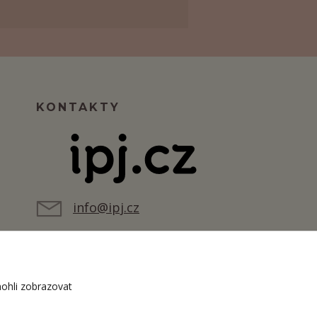
KONTAKTY
info@ipj.cz
ohli zobrazovat