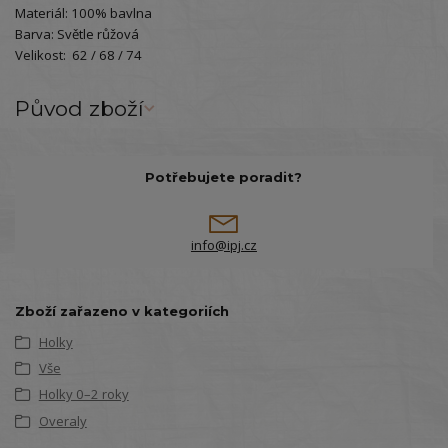
Materiál: 100% bavlna
Barva: Světle růžová
Velikost: 62 / 68 / 74
Původ zboží
Potřebujete poradit?
info@ipj.cz
Zboží zařazeno v kategoriích
Holky
Vše
Holky 0–2 roky
Overaly