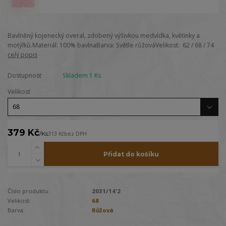
Bavlněný kojenecký overal, zdobený výšivkou medvídka, květinky a
motýlků.Materiál: 100% bavlnaBarva: Světle růžováVelikost: 62 / 68 / 74
celý popis
Dostupnost
Skladem 1 Ks
Velikost
379 Kč
/
Ks
313 Kč
bez DPH
Přidat do košíku
Číslo produktu:
2031/14'2
Velikost:
68
Barva:
Růžová