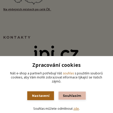
Na výdejních místech po celé ČR.
KONTAKTY
Zpracování cookies
info@ipj.cz
Náš e-shop a partneři potřebují Váš
souhlas
s použitím souborů
cookies, aby Vám mohli zobrazovat informace týkající se Vašich
zájmů.
Nastavení
Souhlasím
Souhlas můžete odmítnout
zde
.
Vytvořeno na
Eshop-rychle.cz