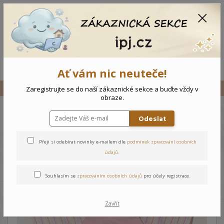
CZK
0
0 Kč
Menu
Ať vám nic neuteče!
Úvod
Vše
Kojenecký overal Medvídek
Zaregistrujte se do naší zákaznické sekce a buďte vždy v
obraze.
Odeslat
Kojenecký overal Medvídek
Přeji si odebírat novinky e-mailem dle
podmínek zpracování osobních
údajů
.
Souhlasím se
zpracováním osobních údajů
pro účely registrace.
Zavřít