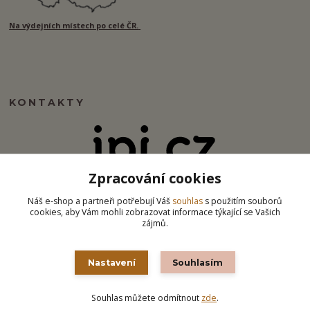
Na výdejních místech po celé ČR.
KONTAKTY
Zpracování cookies
info@ipj.cz
Náš e-shop a partneři potřebují Váš
souhlas
s použitím souborů
cookies, aby Vám mohli zobrazovat informace týkající se Vašich
zájmů.
Nastavení
Souhlasím
Souhlas můžete odmítnout
zde
.
Vytvořeno na
Eshop-rychle.cz