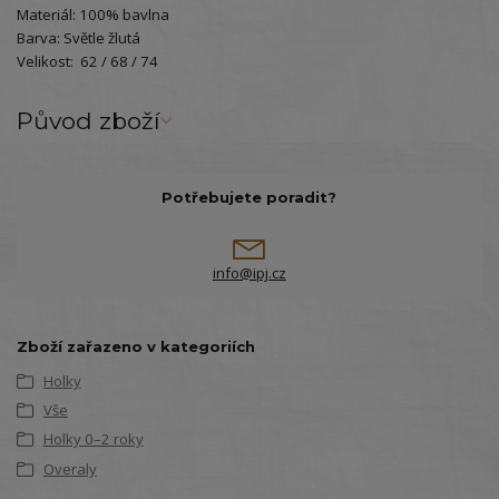
Materiál: 100% bavlna
Barva: Světle žlutá
Velikost: 62 / 68 / 74
Původ zboží
Potřebujete poradit?
info@ipj.cz
Zboží zařazeno v kategoriích
Holky
Vše
Holky 0–2 roky
Overaly