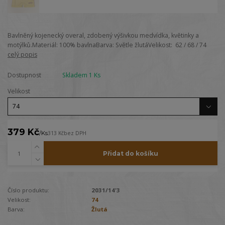
Bavlněný kojenecký overal, zdobený výšivkou medvídka, květinky a
motýlků.Materiál: 100% bavlnaBarva: Světle žlutáVelikost: 62 / 68 / 74
celý popis
Dostupnost
Skladem 1 Ks
Velikost
379 Kč
/
Ks
313 Kč
bez DPH
Přidat do košíku
Číslo produktu:
2031/14'3
Velikost:
74
Barva:
Žlutá