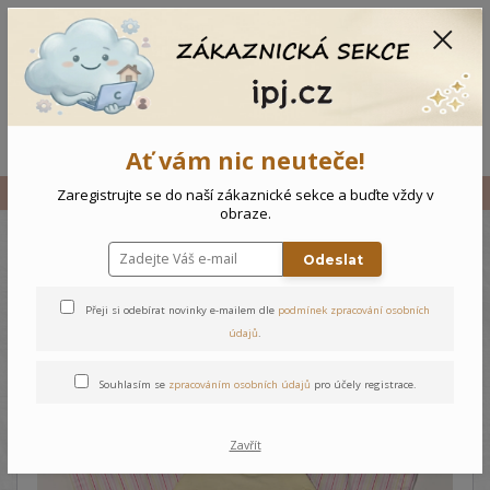
CZK
0
0 Kč
Menu
Ať vám nic neuteče!
Úvod
Vše
Kojenecký overal Medvídek
Zaregistrujte se do naší zákaznické sekce a buďte vždy v
obraze.
Odeslat
Kojenecký overal Medvídek
Přeji si odebírat novinky e-mailem dle
podmínek zpracování osobních
údajů
.
Souhlasím se
zpracováním osobních údajů
pro účely registrace.
Zavřít