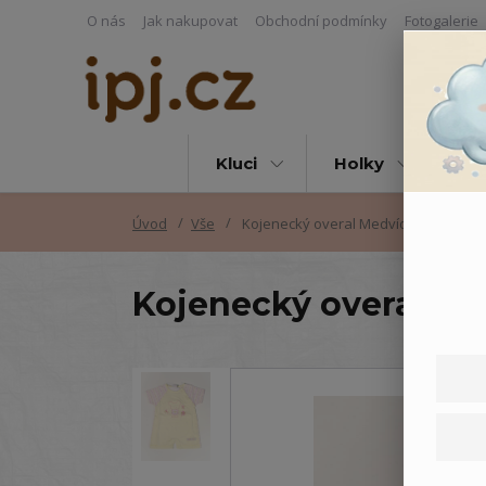
O nás
Jak nakupovat
Obchodní podmínky
Fotogalerie
Kluci
Holky
Vš
Úvod
Vše
Kojenecký overal Medvídek
Kojenecký overal M