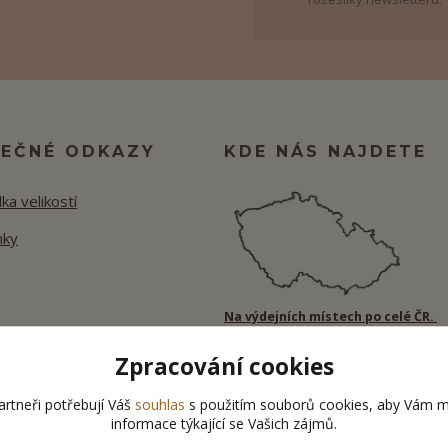
TEČNÉ ODKAZY
KDE NÁS NAJDETE
ka velikostí
nky
Na výdejních místech po celé ČR.
Zpracování cookies
rtneři potřebují Váš
souhlas
s použitím souborů cookies, aby Vám m
informace týkající se Vašich zájmů.