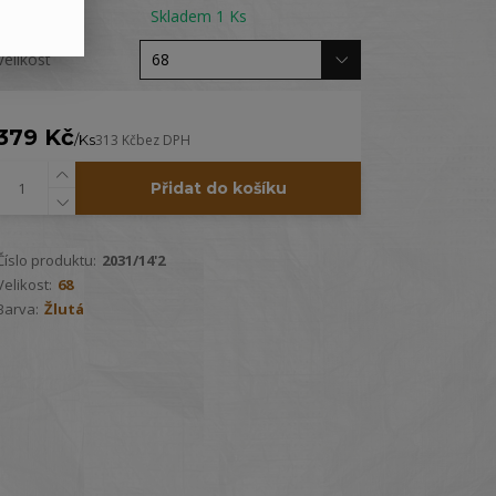
Dostupnost
Skladem 1 Ks
Velikost
379 Kč
/
Ks
313 Kč
bez DPH
Přidat do košíku
Číslo produktu:
2031/14'2
Velikost:
68
Barva:
Žlutá