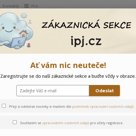
Kontakty
Více
Hleda
e
Doprodej
Ostatní
🌲 Vítejte ve svě
Ať vám nic neuteče!
Zaregistrujte se do naší zákaznické sekce a buďte vždy v obraze.
edvídek
Odeslat
Přeji si odebírat novinky e-mailem dle
podmínek zpracování osobních údajů
.
Souhlasím se
zpracováním osobních údajů
pro účely registrace.