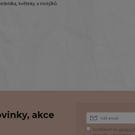
dvídka, květinky a motýlků.
vinky, akce
Souhlasím se
zpracová
rozesílky newsletteru.