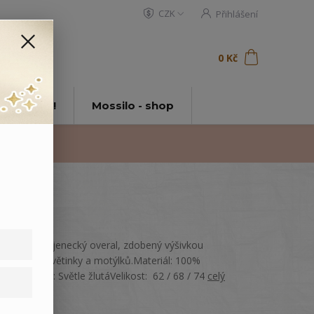
CZK
Přihlášení
0
ks
za
0 Kč
t
tě Mossilo!
Mossilo - shop
Bavlněný kojenecký overal, zdobený výšivkou
medvídka, květinky a motýlků.Materiál: 100%
bavlnaBarva: Světle žlutáVelikost: 62 / 68 / 74
celý
popis