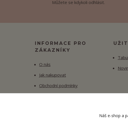
Můžete se kdykoli odhlásit.
INFORMACE PRO
UŽI
ZÁKAZNÍKY
Tabul
O nás
Novi
Jak nakupovat
Obchodní podmínky
Fotogalerie
Kontakty
Náš e-shop a pa