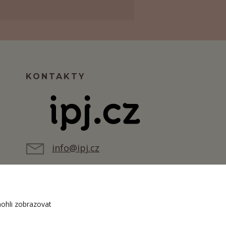
KONTAKTY
info@ipj.cz
ohli zobrazovat