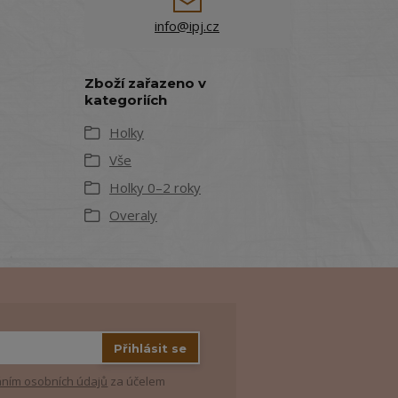
info@ipj.cz
Zboží zařazeno v
kategoriích
Holky
Vše
Holky 0–2 roky
Overaly
Přihlásit se
ním osobních údajů
za účelem