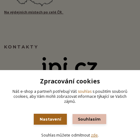
Na výdejních místech po celé ČR.
KONTAKTY
Zpracování cookies
info@ipj.cz
Náš e-shop a partneři potřebují Váš
souhlas
s použitím souborů
cookies, aby Vám mohli zobrazovat informace týkající se Vašich
zájmů.
Nastavení
Souhlasím
Souhlas můžete odmítnout
zde
.
Vytvořeno na
Eshop-rychle.cz