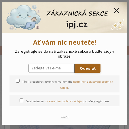
CZK
0
0 Kč
Menu
Ať vám nic neuteče!
Úvod
Vše
Kojenecký overal Medvídci
Zaregistrujte se do naší zákaznické sekce a buďte vždy v
obraze.
Odeslat
Kojenecký overal Medvídci
Přeji si odebírat novinky e-mailem dle
podmínek zpracování osobních
údajů
.
Souhlasím se
zpracováním osobních údajů
pro účely registrace.
Zavřít