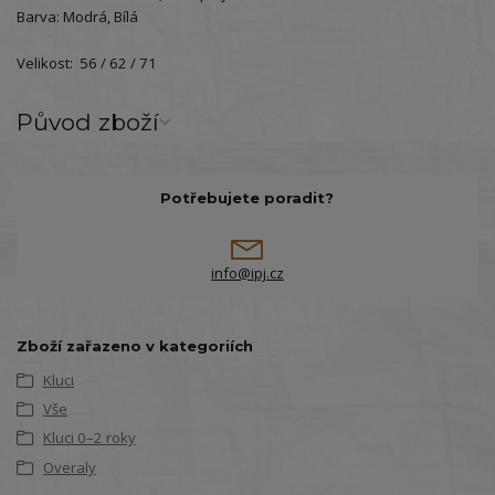
Barva: Modrá, Bílá
Velikost: 56 / 62 / 71
Původ zboží
Potřebujete poradit?
info@ipj.cz
Zboží zařazeno v kategoriích
Kluci
Vše
Kluci 0–2 roky
Overaly