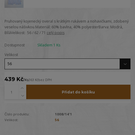
Pruhovaný kojenecký overal s krátkým rukávem a nohavičkami, zdobený
veselou nášivkou.Materiál: 60% bavlna, 40% polyesterBarva: Modrá,
BíláVelikost: 56 / 62 / 71
celý popis
Dostupnost
Skladem 1 Ks
Velikost
439 Kč
/
Ks
363 Kč
bez DPH
Přidat do košíku
Číslo produktu:
1008/14'1
Velikost:
56