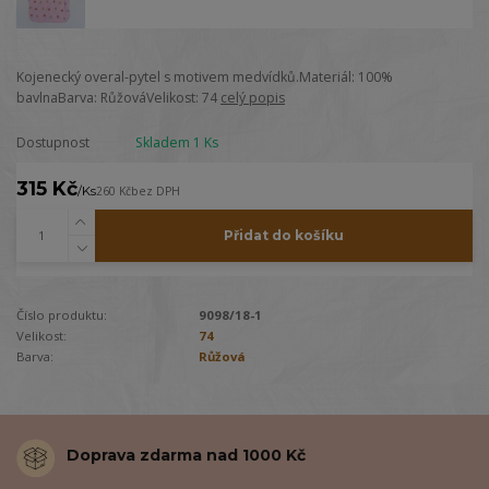
Kojenecký overal-pytel s motivem medvídků.Materiál: 100%
bavlnaBarva: RůžováVelikost: 74
celý popis
Dostupnost
Skladem 1 Ks
315 Kč
/
Ks
260 Kč
bez DPH
Přidat do košíku
Číslo produktu:
9098/18-1
Velikost:
74
Barva:
Růžová
Doprava zdarma nad 1000 Kč