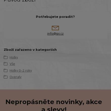
Potřebujete poradit?
info@ipj.cz
Zboží zařazeno v kategoriích
Holky
Vše
Holky 0–2 roky
Overaly
Nepropásněte novinky, akce
a slevy!