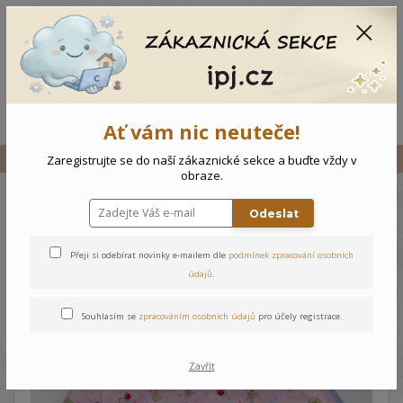
CZK
0
0 Kč
Menu
Ať vám nic neuteče!
Úvod
Vše
Kojenecký overal Medvídci
Zaregistrujte se do naší zákaznické sekce a buďte vždy v
obraze.
Odeslat
Kojenecký overal Medvídci
Přeji si odebírat novinky e-mailem dle
podmínek zpracování osobních
údajů
.
Souhlasím se
zpracováním osobních údajů
pro účely registrace.
Zavřít