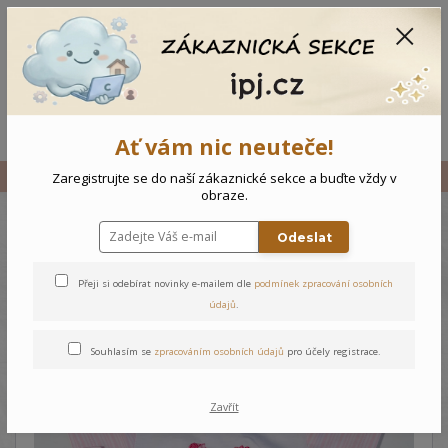
CZK
0
0 Kč
Menu
Ať vám nic neuteče!
Úvod
Vše
Kojenecký overal Medvídci
Zaregistrujte se do naší zákaznické sekce a buďte vždy v
obraze.
Odeslat
Kojenecký overal Medvídci
Přeji si odebírat novinky e-mailem dle
podmínek zpracování osobních
údajů
.
Souhlasím se
zpracováním osobních údajů
pro účely registrace.
Zavřít