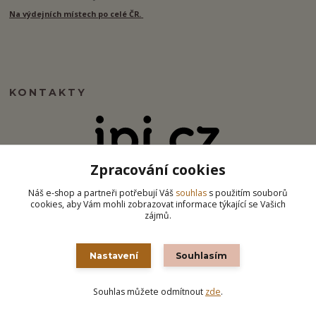
Na výdejních místech po celé ČR.
KONTAKTY
Zpracování cookies
info@ipj.cz
Náš e-shop a partneři potřebují Váš
souhlas
s použitím souborů
cookies, aby Vám mohli zobrazovat informace týkající se Vašich
zájmů.
Nastavení
Souhlasím
Souhlas můžete odmítnout
zde
.
Vytvořeno na
Eshop-rychle.cz