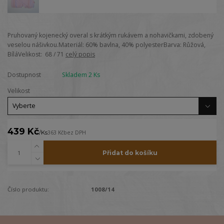
Pruhovaný kojenecký overal s krátkým rukávem a nohavičkami, zdobený
veselou nášivkou.Materiál: 60% bavlna, 40% polyesterBarva: Růžová,
BíláVelikost: 68 / 71
celý popis
Dostupnost
Skladem 2 Ks
Velikost
439 Kč
/
Ks
363 Kč
bez DPH
Přidat do košíku
Číslo produktu:
1008/14