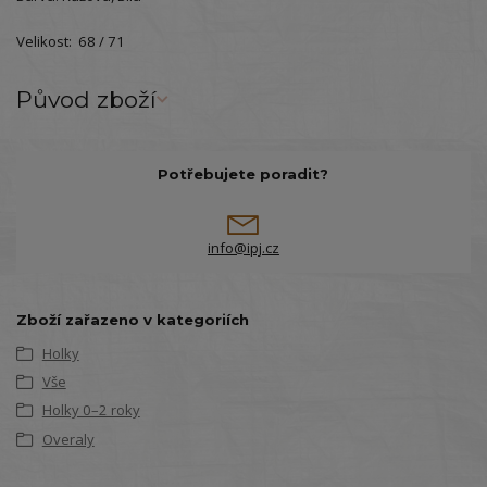
Velikost: 68 / 71
Původ zboží
Potřebujete poradit?
info@ipj.cz
Zboží zařazeno v kategoriích
Holky
Vše
Holky 0–2 roky
Overaly