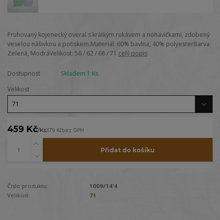
Pruhovaný kojenecký overal s krátkým rukávem a nohavičkami, zdobený
veselou nášivkou a potiskem.Materiál: 60% bavlna, 40% polyesterBarva:
Zelená, ModráVelikost: 56 / 62 / 68 / 71
celý popis
Dostupnost
Skladem 1 Ks
Velikost
459 Kč
/
Ks
379 Kč
bez DPH
Přidat do košíku
Číslo produktu:
1009/14'4
Velikost:
71