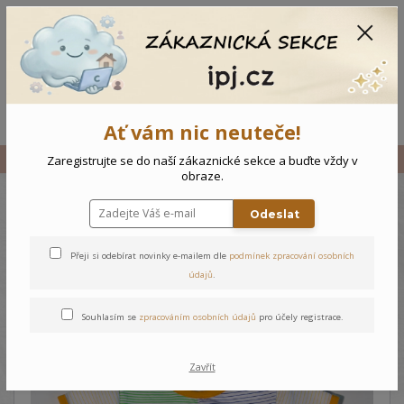
CZK
0
0 Kč
Menu
Ať vám nic neuteče!
Úvod
Vše
Kojenecký overal Krab
Zaregistrujte se do naší zákaznické sekce a buďte vždy v
obraze.
Odeslat
Kojenecký overal Krab
Přeji si odebírat novinky e-mailem dle
podmínek zpracování osobních
údajů
.
Souhlasím se
zpracováním osobních údajů
pro účely registrace.
Zavřít