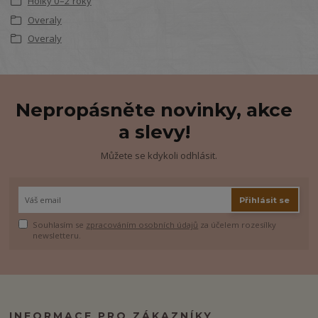
Holky 0–2 roky
Overaly
Overaly
Nepropásněte novinky, akce
a slevy!
Můžete se kdykoli odhlásit.
Přihlásit se
Souhlasím se
zpracováním osobních údajů
za účelem rozesílky
newsletteru.
INFORMACE PRO ZÁKAZNÍKY