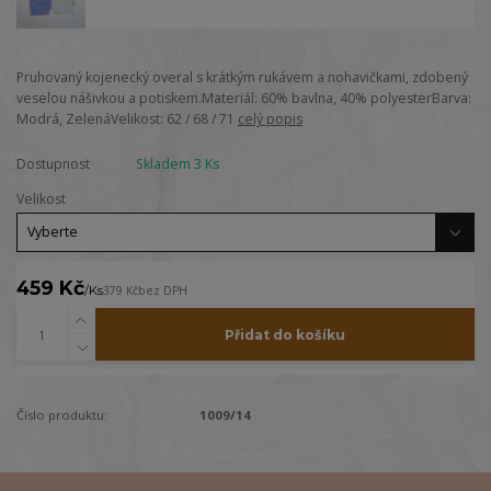
Pruhovaný kojenecký overal s krátkým rukávem a nohavičkami, zdobený
veselou nášivkou a potiskem.Materiál: 60% bavlna, 40% polyesterBarva:
Modrá, ZelenáVelikost: 62 / 68 / 71
celý popis
Dostupnost
Skladem 3 Ks
Velikost
459 Kč
/
Ks
379 Kč
bez DPH
Přidat do košíku
Číslo produktu:
1009/14