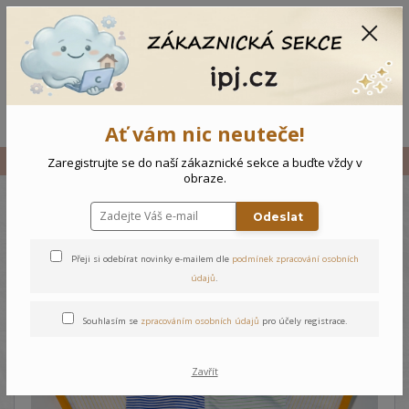
CZK
0
0 Kč
Menu
Ať vám nic neuteče!
Úvod
Vše
Kojenecký overal Krab
Zaregistrujte se do naší zákaznické sekce a buďte vždy v
obraze.
Odeslat
Kojenecký overal Krab
Přeji si odebírat novinky e-mailem dle
podmínek zpracování osobních
údajů
.
Souhlasím se
zpracováním osobních údajů
pro účely registrace.
Zavřít