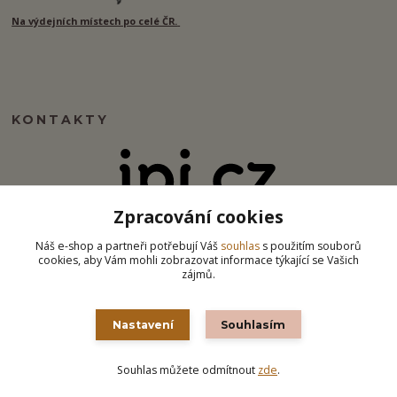
Na výdejních místech po celé ČR.
KONTAKTY
Zpracování cookies
info@ipj.cz
Náš e-shop a partneři potřebují Váš
souhlas
s použitím souborů
cookies, aby Vám mohli zobrazovat informace týkající se Vašich
zájmů.
Nastavení
Souhlasím
Souhlas můžete odmítnout
zde
.
Vytvořeno na
Eshop-rychle.cz