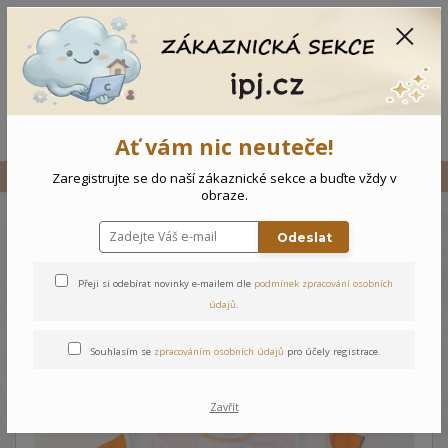
CZK
0
0 Kč
Menu
Ať vám nic neuteče!
Úvod
Vše
Kojenecký overal Dráček
Zaregistrujte se do naší zákaznické sekce a buďte vždy v
obraze.
Odeslat
Kojenecký overal Dráček
Přeji si odebírat novinky e-mailem dle
podmínek zpracování osobních
údajů
.
Souhlasím se
zpracováním osobních údajů
pro účely registrace.
Zavřít