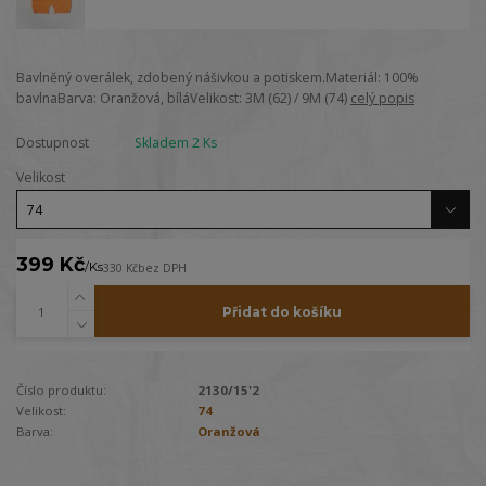
Bavlněný overálek, zdobený nášivkou a potiskem.Materiál: 100%
bavlnaBarva: Oranžová, bíláVelikost: 3M (62) / 9M (74)
celý popis
Dostupnost
Skladem 2 Ks
Velikost
399 Kč
/
Ks
330 Kč
bez DPH
Přidat do košíku
Číslo produktu:
2130/15'2
Velikost:
74
Barva:
Oranžová