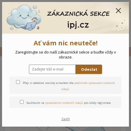
CZK
0
0 Kč
Menu
Ať vám nic neuteče!
Úvod
Vše
Kojenecký komplet Zvířátka - Modrá
Zaregistrujte se do naší zákaznické sekce a buďte vždy v
obraze.
Odeslat
Kojenecký komplet Zvířátka -
Modrá
Přeji si odebírat novinky e-mailem dle
podmínek zpracování osobních
údajů
.
Souhlasím se
zpracováním osobních údajů
pro účely registrace.
Zavřít