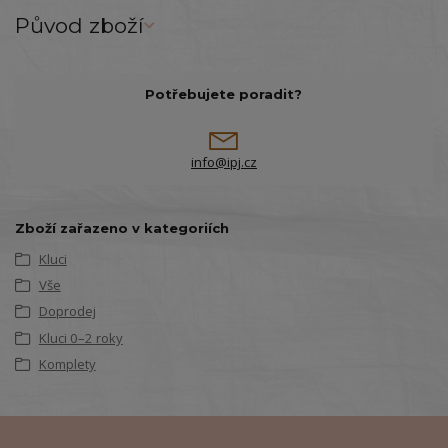
Původ zboží
Potřebujete poradit?
info@ipj.cz
Zboží zařazeno v kategoriích
Kluci
Vše
Doprodej
Kluci 0–2 roky
Komplety