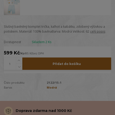
Slušivý bavlněný komplet trička, kalhot a kabátku, zdobený výšivkou a
potiskem. Materiál: 100% bavlnaBarva: Modrá Velikost: 62
celý popis
Dostupnost
Skladem 2 Ks
599 Kč
/
Ks
495 Kč
bez DPH
Přidat do košíku
Číslo produktu:
2122/15-1
Barva:
Modrá
Doprava zdarma nad 1000 Kč