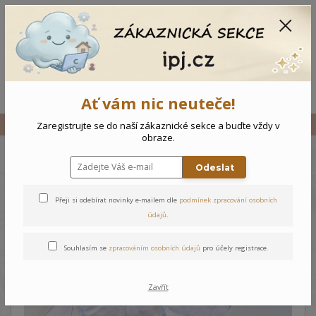
CZK
0
0 Kč
Menu
Ať vám nic neuteče!
Úvod
Vše
Kojenecký komplet Tečky
Zaregistrujte se do naší zákaznické sekce a buďte vždy v
obraze.
Odeslat
Kojenecký komplet Tečky
Přeji si odebírat novinky e-mailem dle
podmínek zpracování osobních
údajů
.
Souhlasím se
zpracováním osobních údajů
pro účely registrace.
Zavřít