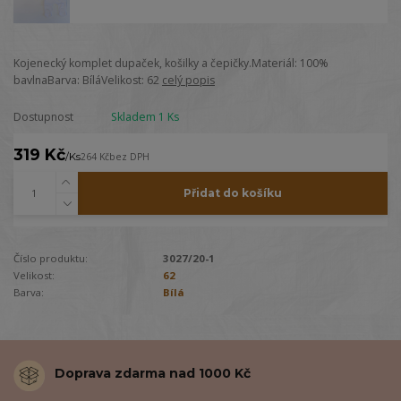
Kojenecký komplet dupaček, košilky a čepičky.Materiál: 100%
bavlnaBarva: BíláVelikost: 62
celý popis
Dostupnost
Skladem 1 Ks
319 Kč
/
Ks
264 Kč
bez DPH
Přidat do košíku
Číslo produktu:
3027/20-1
Velikost:
62
Barva:
Bílá
Doprava zdarma nad 1000 Kč