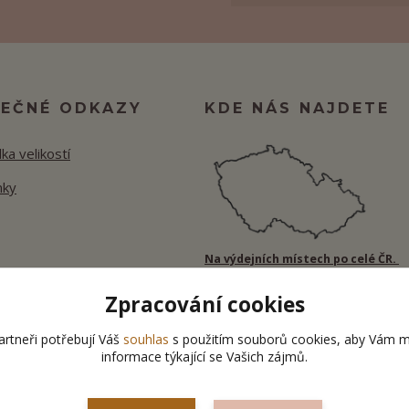
TEČNÉ ODKAZY
KDE NÁS NAJDETE
ka velikostí
nky
Na výdejních místech po celé ČR.
Zpracování cookies
rtneři potřebují Váš
souhlas
s použitím souborů cookies, aby Vám m
informace týkající se Vašich zájmů.