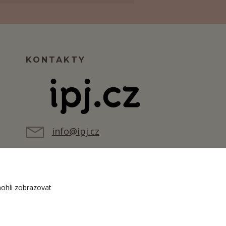
KONTAKTY
info@ipj.cz
ohli zobrazovat