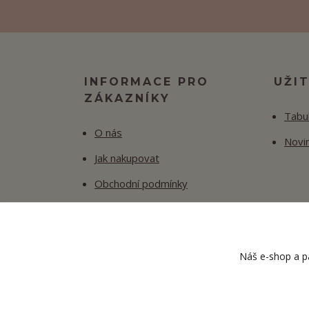
INFORMACE PRO
UŽI
ZÁKAZNÍKY
Tabul
O nás
Novi
Jak nakupovat
Obchodní podmínky
Fotogalerie
Kontakty
Náš e-shop a pa