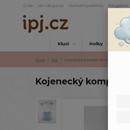
O nás
Jak nakupovat
Obchodní podmínky
Fotogalerie
Kluci
Holky
Vš
Úvod
Vše
Kojenecký komplet Sloník - 74
Kojenecký komplet S