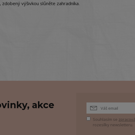
k, zdobený výšivkou slůněte zahradníka.
vinky, akce
Souhlasím se
zpracová
rozesílky newsletteru.