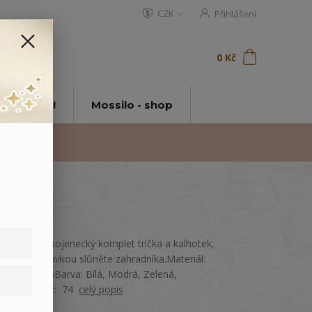
CZK
Přihlášení
0
ks
za
0 Kč
t
tě Mossilo!
Mossilo - shop
Veselý letní kojenecký komplet trička a kalhotek,
zdobený výšivkou slůněte zahradníka.Materiál:
100% bavlnaBarva: Bílá, Modrá, Zelená,
ŽlutáVelikost: 74
celý popis