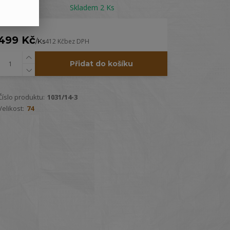
Dostupnost
Skladem 2 Ks
499 Kč
/
Ks
412 Kč
bez DPH
Přidat do košíku
Číslo produktu:
1031/14-3
Velikost:
74