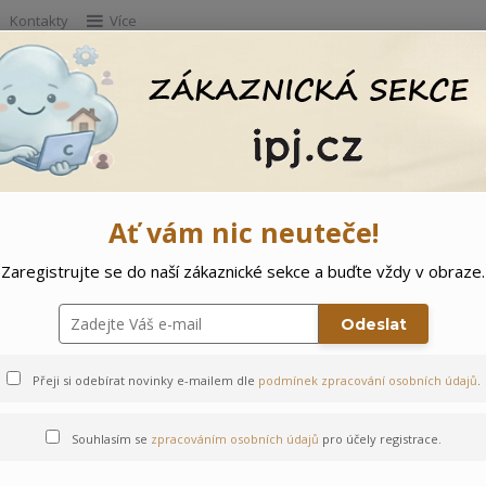
Kontakty
Více
Hleda
e
Doprodej
Ostatní
🌲 Vítejte ve svě
Ať vám nic neuteče!
Zaregistrujte se do naší zákaznické sekce a buďte vždy v obraze.
loník - 74
Odeslat
Přeji si odebírat novinky e-mailem dle
podmínek zpracování osobních údajů
.
Souhlasím se
zpracováním osobních údajů
pro účely registrace.