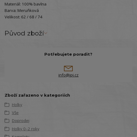
Materiál: 100% bavlna
Barva: Meruňková
Velikost: 62 / 68 / 74
Původ zboží
Potřebujete poradit?
info@ipj.cz
Zboží zařazeno v kategoriích
Holky
Vše
Doprodej
Holky 0–2 roky
Komplety