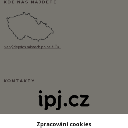
KDE NÁS NAJDETE
Na výdejních místech po celé ČR.
KONTAKTY
info@ipj.cz
Zpracování cookies