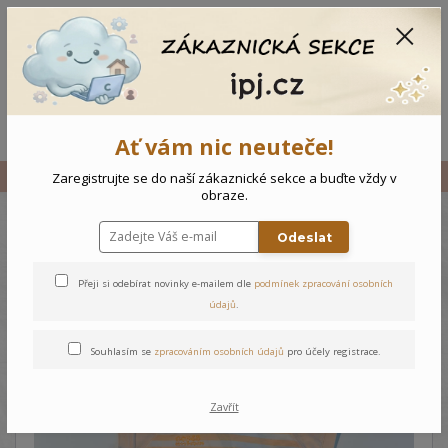
CZK
0
0 Kč
Menu
Ať vám nic neuteče!
Úvod
Vše
Kojenecký komplet Potápění
Zaregistrujte se do naší zákaznické sekce a buďte vždy v
obraze.
Odeslat
Kojenecký komplet Potápění
Přeji si odebírat novinky e-mailem dle
podmínek zpracování osobních
údajů
.
Souhlasím se
zpracováním osobních údajů
pro účely registrace.
Zavřít