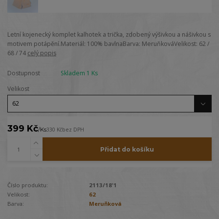
Letní kojenecký komplet kalhotek a trička, zdobený výšivkou a nášivkou s
motivem potápění.Materiál: 100% bavlnaBarva: MeruňkováVelikost: 62 /
68 / 74
celý popis
Dostupnost
Skladem 1 Ks
Velikost
399 Kč
/
Ks
330 Kč
bez DPH
Přidat do košíku
Číslo produktu:
2113/18'1
Velikost:
62
Barva:
Meruňková