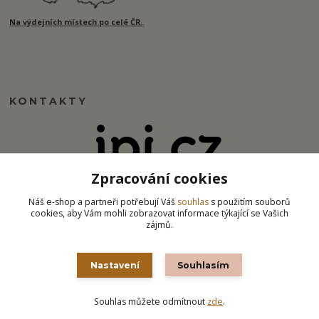
Na výdejních místech po celé ČR.
KONTAKTY
Zpracování cookies
info@ipj.cz
Náš e-shop a partneři potřebují Váš
souhlas
s použitím souborů
cookies, aby Vám mohli zobrazovat informace týkající se Vašich
zájmů.
Nastavení
Souhlasím
Souhlas můžete odmítnout
zde
.
Vytvořeno na
Eshop-rychle.cz