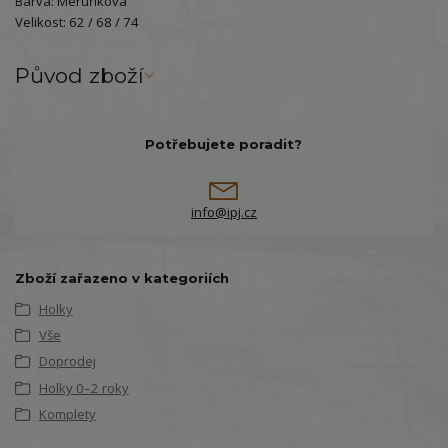
Barva: Meruňková
Velikost: 62 / 68 / 74
Původ zboží
Potřebujete poradit?
info@ipj.cz
Zboží zařazeno v kategoriích
Holky
Vše
Doprodej
Holky 0–2 roky
Komplety