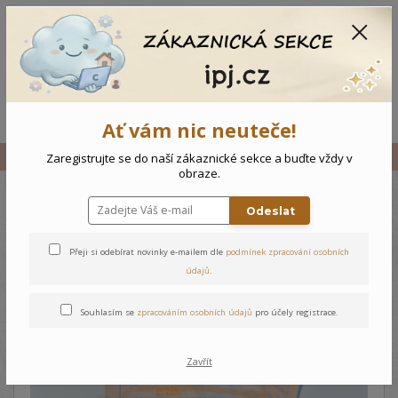
CZK
0
0 Kč
Menu
Ať vám nic neuteče!
Úvod
Vše
Kojenecký komplet Potápění
Zaregistrujte se do naší zákaznické sekce a buďte vždy v
obraze.
Odeslat
Kojenecký komplet Potápění
Přeji si odebírat novinky e-mailem dle
podmínek zpracování osobních
údajů
.
Souhlasím se
zpracováním osobních údajů
pro účely registrace.
Zavřít