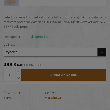
Letní kojenecký komplet kalhotek a trička, zdobený výšivkou a nášivkou s
motivem potápění.Materiál: 100% bavlnaBarva: MeruňkováVelikost: 62 /
68 / 74
celý popis
Dostupnost
Skladem 3 Ks
Velikost
399 Kč
/
Ks
330 Kč
bez DPH
Přidat do košíku
Číslo produktu:
2113/18
Barva:
Meruňková