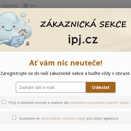
Kontakty
Více
Hleda
e
Doprodej
Ostatní
🌲 Vítejte ve svě
Ať vám nic neuteče!
Zaregistrujte se do naší zákaznické sekce a buďte vždy v obraze.
Opička
Odeslat
Přeji si odebírat novinky e-mailem dle
podmínek zpracování osobních údajů
.
Souhlasím se
zpracováním osobních údajů
pro účely registrace.