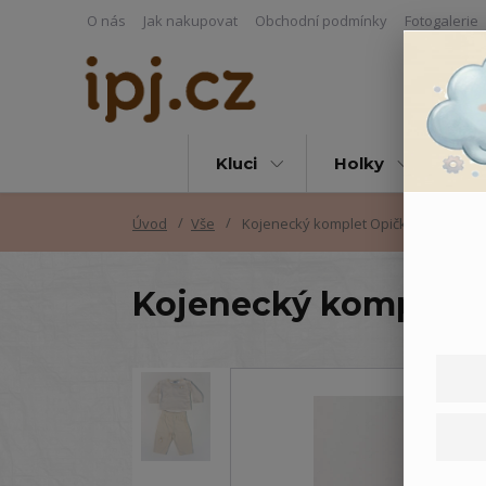
O nás
Jak nakupovat
Obchodní podmínky
Fotogalerie
Kluci
Holky
Vš
Úvod
Vše
Kojenecký komplet Opička
Kojenecký komplet 