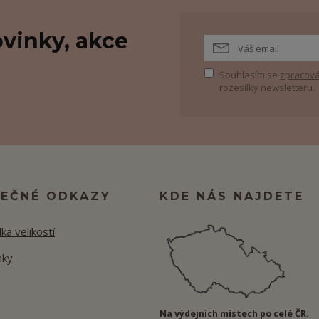
vinky, akce
Souhlasím se
zpracová
rozesílky newsletteru.
TEČNÉ ODKAZY
KDE NÁS NAJDETE
ka velikostí
nky
Na výdejních místech po celé ČR.