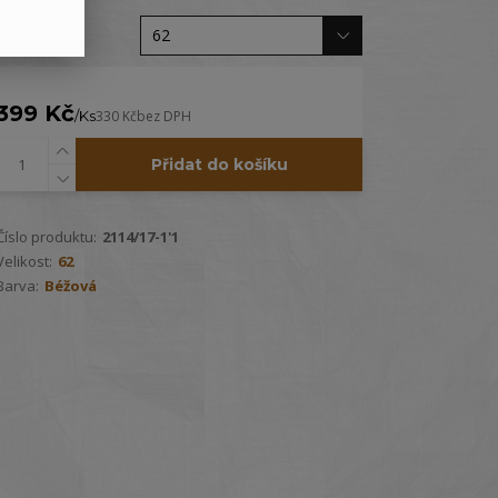
Velikost
399 Kč
/
Ks
330 Kč
bez DPH
Přidat do košíku
Číslo produktu:
2114/17-1'1
Velikost:
62
Barva:
Béžová