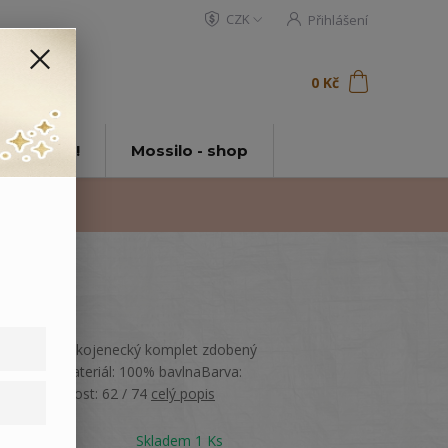
CZK
Přihlášení
0
ks
za
0 Kč
t
tě Mossilo!
Mossilo - shop
Kostkovaný kojenecký komplet zdobený
potiskem.Materiál: 100% bavlnaBarva:
BéžováVelikost: 62 / 74
celý popis
Dostupnost
Skladem 1 Ks