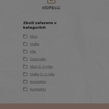
info@ipj.cz
Zboží zařazeno v
kategoriích
Kluci
Holky
Vše
Doprodej
Kluci 0–2 roky
Holky 0–2 roky
Komplety
Komplety