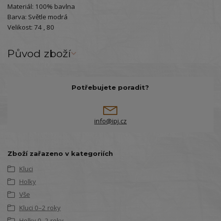
Materiál: 100% bavlna
Barva: Světle modrá
Velikost: 74 , 80
Původ zboží
Potřebujete poradit?
info@ipj.cz
Zboží zařazeno v kategoriích
Kluci
Holky
Vše
Kluci 0–2 roky
Holky 0–2 roky