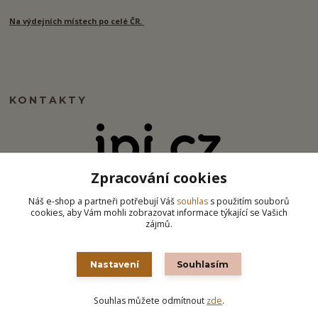
Na výdejních místech po celé ČR.
KONTAKTY
Zpracování cookies
info@ipj.cz
Náš e-shop a partneři potřebují Váš
souhlas
s použitím souborů
cookies, aby Vám mohli zobrazovat informace týkající se Vašich
zájmů.
Nastavení
Souhlasím
Souhlas můžete odmítnout
zde
.
Vytvořeno na
Eshop-rychle.cz