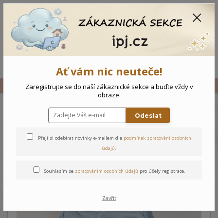
CZK
0
0 Kč
Menu
Ať vám nic neuteče!
Úvod
Vše
Kojenecký komplet Medvídek
Zaregistrujte se do naší zákaznické sekce a buďte vždy v
obraze.
Odeslat
Kojenecký komplet Medvídek
Přeji si odebírat novinky e-mailem dle
podmínek zpracování osobních
údajů
.
Souhlasím se
zpracováním osobních údajů
pro účely registrace.
Zavřít