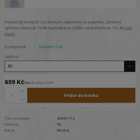
Kojenecký komplet s praktickým zapínáním na patentky, zdobený
výšivkou.Materiál: 100% bavlnaBarva: Světle modráVelikost: 74 , 80
celý
popis
Dostupnost
Skladem 1 Ks
Velikost
659 Kč
/
Ks
545 Kč
bez DPH
Přidat do košíku
Číslo produktu:
2069/17'2
Velikost:
80
Barva:
Modrá