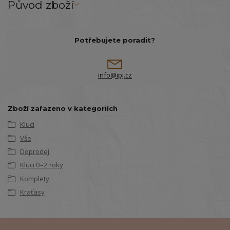
Původ zboží
Potřebujete poradit?
info@ipj.cz
Zboží zařazeno v kategoriích
Kluci
Vše
Doprodej
Kluci 0–2 roky
Komplety
Kraťasy