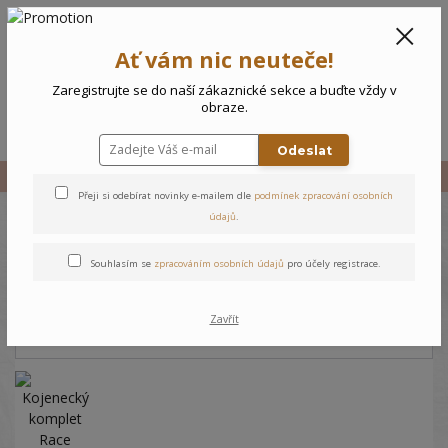
CZK
0
Ať vám nic neuteče!
0 Kč
Zaregistrujte se do naší zákaznické sekce a buďte vždy v
obraze.
Menu
Odeslat
Úvod
Vše
Kojenecký komplet Race
Přeji si odebírat novinky e-mailem dle
podmínek zpracování osobních
údajů
.
Kojenecký komplet Race
Souhlasím se
zpracováním osobních údajů
pro účely registrace.
Zavřít