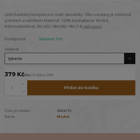
Letní bavlněný komplet pro malé závodníky. Tílko s kraťasy je zdobené
potiskem a nášivkami.Materiál: 100% bavlnaBarva: Modrá,
krémováVelikost: 3M (62) / 6M (68) / 9M (74)
celý popis
Dostupnost
Skladem 3 Ks
Velikost
379 Kč
/
Ks
313 Kč
bez DPH
Přidat do košíku
Číslo produktu:
2022/15
Barva:
Modrá