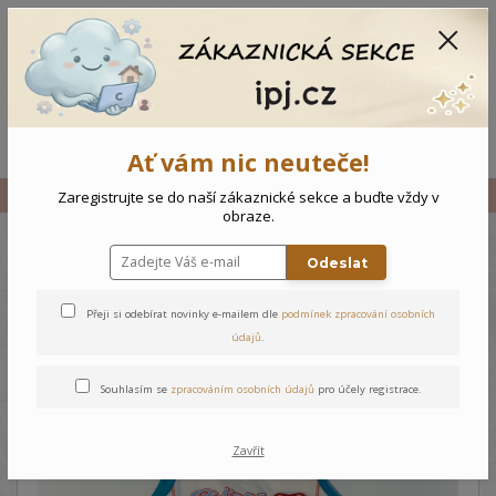
CZK
0
0 Kč
Menu
Ať vám nic neuteče!
Úvod
Vše
Kojenecký komplet Race
Zaregistrujte se do naší zákaznické sekce a buďte vždy v
obraze.
Odeslat
Kojenecký komplet Race
Přeji si odebírat novinky e-mailem dle
podmínek zpracování osobních
údajů
.
Souhlasím se
zpracováním osobních údajů
pro účely registrace.
Zavřít