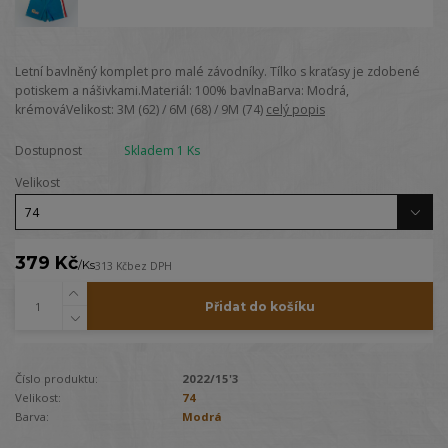
Letní bavlněný komplet pro malé závodníky. Tílko s kraťasy je zdobené
potiskem a nášivkami.Materiál: 100% bavlnaBarva: Modrá,
krémováVelikost: 3M (62) / 6M (68) / 9M (74)
celý popis
Dostupnost
Skladem 1 Ks
Velikost
379 Kč
/
Ks
313 Kč
bez DPH
Přidat do košíku
Číslo produktu:
2022/15'3
Velikost:
74
Barva:
Modrá