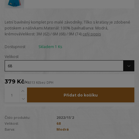
Letní bavlněný komplet pro malé závodníky. Tílko s kraťasy je zdobené
potiskem a nášivkami.Materiál: 100% bavlnaBarva: Modrá,
krémováVelikost: 3M (62) / 6M (68) / 9M (74)
celý popis
Dostupnost
Skladem 1 Ks
Velikost
379 Kč
/
Ks
313 Kč
bez DPH
Přidat do košíku
Číslo produktu:
2022/15'2
Velikost:
68
Barva:
Modrá