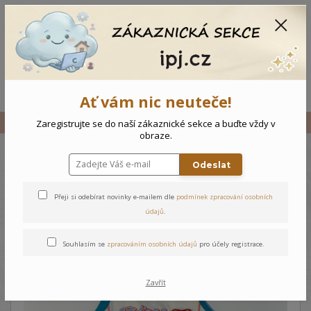
CZK
0
0 Kč
Menu
Ať vám nic neuteče!
Úvod
Vše
Kojenecký komplet Race
Zaregistrujte se do naší zákaznické sekce a buďte vždy v
obraze.
Odeslat
Kojenecký komplet Race
Přeji si odebírat novinky e-mailem dle
podmínek zpracování osobních
údajů
.
Souhlasím se
zpracováním osobních údajů
pro účely registrace.
Zavřít