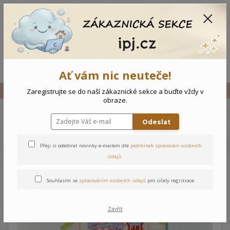
CZK
0
0 Kč
Menu
Ať vám nic neuteče!
Úvod
Vše
Kojenecký komplet Race
Zaregistrujte se do naší zákaznické sekce a buďte vždy v
obraze.
Odeslat
Kojenecký komplet Race
Přeji si odebírat novinky e-mailem dle
podmínek zpracování osobních
údajů
.
Souhlasím se
zpracováním osobních údajů
pro účely registrace.
Zavřít