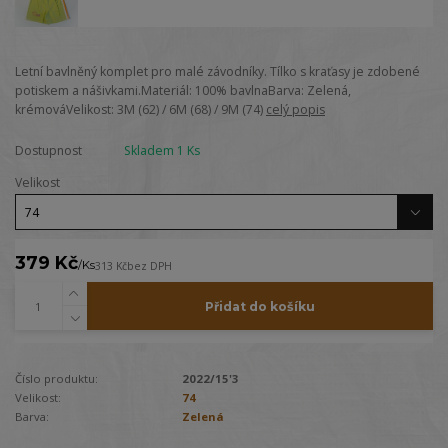
Letní bavlněný komplet pro malé závodníky. Tílko s kraťasy je zdobené
potiskem a nášivkami.Materiál: 100% bavlnaBarva: Zelená,
krémováVelikost: 3M (62) / 6M (68) / 9M (74)
celý popis
Dostupnost
Skladem 1 Ks
Velikost
379 Kč
/
Ks
313 Kč
bez DPH
Přidat do košíku
Číslo produktu:
2022/15'3
Velikost:
74
Barva:
Zelená