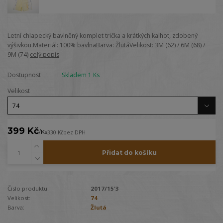
Letní chlapecký bavlněný komplet trička a krátkých kalhot, zdobený
výšivkou.Materiál: 100% bavlnaBarva: ŽlutáVelikost: 3M (62) / 6M (68) /
9M (74)
celý popis
Dostupnost
Skladem 1 Ks
Velikost
399 Kč
/
Ks
330 Kč
bez DPH
Přidat do košíku
Číslo produktu:
2017/15'3
Velikost:
74
Barva:
Žlutá