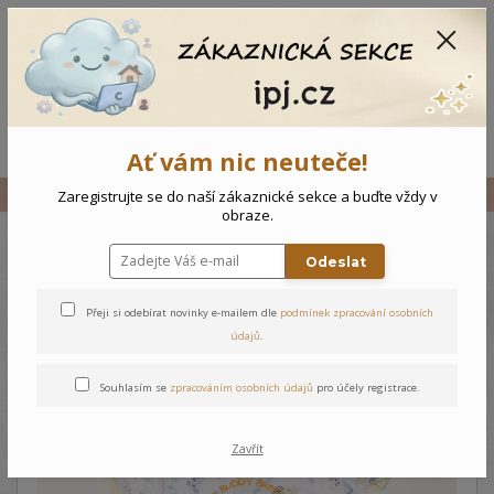
CZK
0
0 Kč
Menu
Ať vám nic neuteče!
Úvod
Vše
Kojenecký komplet Medvídci
Zaregistrujte se do naší zákaznické sekce a buďte vždy v
obraze.
Odeslat
Kojenecký komplet Medvídci
Přeji si odebírat novinky e-mailem dle
podmínek zpracování osobních
údajů
.
Souhlasím se
zpracováním osobních údajů
pro účely registrace.
Zavřít