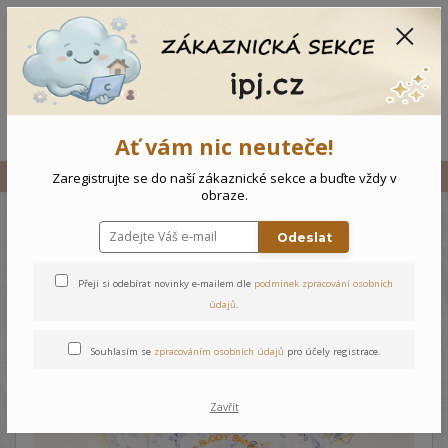
CZK
0
0 Kč
Menu
Ať vám nic neuteče!
Úvod
Vše
Kojenecký komplet Medvídci
Zaregistrujte se do naší zákaznické sekce a buďte vždy v
obraze.
Odeslat
Kojenecký komplet Medvídci
Přeji si odebírat novinky e-mailem dle
podmínek zpracování osobních
údajů
.
Souhlasím se
zpracováním osobních údajů
pro účely registrace.
Zavřít