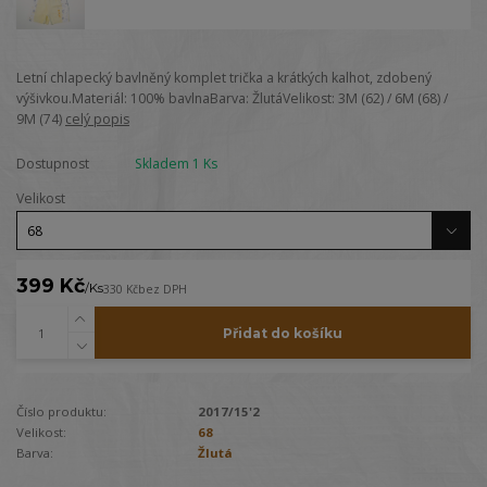
Letní chlapecký bavlněný komplet trička a krátkých kalhot, zdobený
výšivkou.Materiál: 100% bavlnaBarva: ŽlutáVelikost: 3M (62) / 6M (68) /
9M (74)
celý popis
Dostupnost
Skladem 1 Ks
Velikost
399 Kč
/
Ks
330 Kč
bez DPH
Přidat do košíku
Číslo produktu:
2017/15'2
Velikost:
68
Barva:
Žlutá