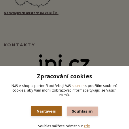
Na výdejních místech po celé ČR.
KONTAKTY
Zpracování cookies
info@ipj.cz
Náš e-shop a partneři potřebují Váš
souhlas
s použitím souborů
cookies, aby Vám mohli zobrazovat informace týkající se Vašich
zájmů.
Nastavení
Souhlasím
Souhlas můžete odmítnout
zde
.
Vytvořeno na
Eshop-rychle.cz