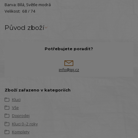
Barva: Bílá, Světle modrá
Velikost: 68 / 74
Původ zboží
Potřebujete poradit?
info@ipj.cz
Zboží zařazeno v kategoriích
Kluci
Vše
Doprodej
Kluci 0–2 roky
Komplety