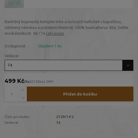
Bavlněný kojenecký komplet trika a laclových kalhotek s kapsičkou,
zdobený nášivkou a potiskem.Materiál: 100% bavlnaBarva: Bílá, Světle
modráVelikost: 68 / 74
celý popis
Dostupnost
Skladem 1 Ks
Velikost
499 Kč
/
Ks
412 Kč
bez DPH
Přidat do košíku
Číslo produktu:
2129/14'2
Velikost:
74