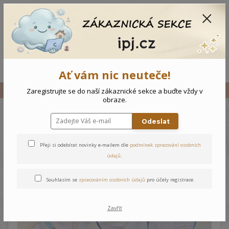
CZK
0
0 Kč
Menu
Ať vám nic neuteče!
Úvod
Vše
Kojenecký komplet Loďka
Zaregistrujte se do naší zákaznické sekce a buďte vždy v
obraze.
Odeslat
Kojenecký komplet Loďka
Přeji si odebírat novinky e-mailem dle
podmínek zpracování osobních
údajů
.
Souhlasím se
zpracováním osobních údajů
pro účely registrace.
Zavřít