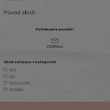
Původ zboží
Potřebujete poradit?
info@ipj.cz
Zboží zařazeno v kategoriích
Kluci
Vše
Kluci 0–2 roky
Komplety