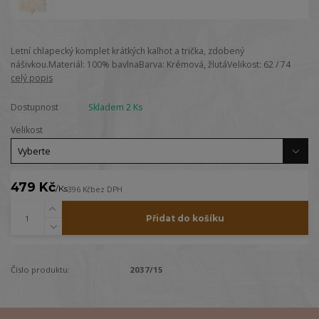
Letní chlapecký komplet krátkých kalhot a trička, zdobený
nášivkou.Materiál: 100% bavlnaBarva: Krémová, žlutáVelikost: 62 / 74
celý popis
Dostupnost
Skladem 2 Ks
Velikost
479 Kč
/
Ks
396 Kč
bez DPH
Přidat do košíku
Číslo produktu:
2037/15