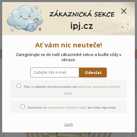
CZK
0
0 Kč
Menu
Ať vám nic neuteče!
Úvod
Vše
Kojenecký komplet Letadlo
Zaregistrujte se do naší zákaznické sekce a buďte vždy v
obraze.
Odeslat
Kojenecký komplet Letadlo
Přeji si odebírat novinky e-mailem dle
podmínek zpracování osobních
údajů
.
Souhlasím se
zpracováním osobních údajů
pro účely registrace.
Zavřít