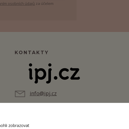
ním osobních údajů
za účelem
KONTAKTY
info@ipj.cz
ohli zobrazovat