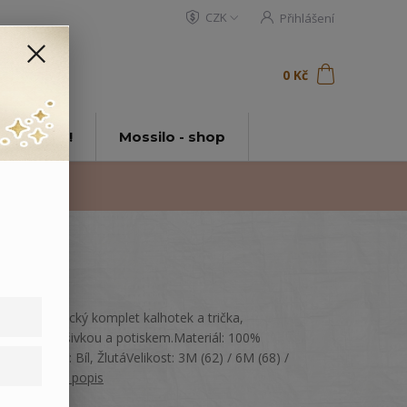
CZK
Přihlášení
0
ks
za
0 Kč
t
tě Mossilo!
Mossilo - shop
Letní kojenecký komplet kalhotek a trička,
zdobený nášivkou a potiskem.Materiál: 100%
bavlnaBarva: Bíl, ŽlutáVelikost: 3M (62) / 6M (68) /
9M (74)
celý popis