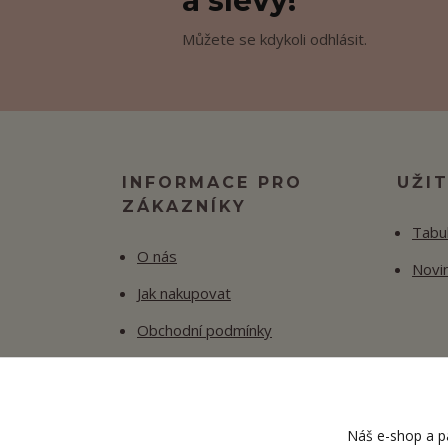
a slevy!
Můžete se kdykoli odhlásit.
INFORMACE PRO
UŽI
ZÁKAZNÍKY
Tabul
O nás
Novi
Jak nakupovat
Obchodní podmínky
Fotogalerie
Kontakty
Náš e-shop a pa