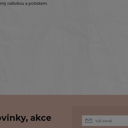
bený nášivkou a potiskem.
vinky, akce