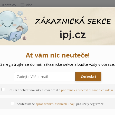
Kontakty
Více
Hleda
e
Doprodej
Ostatní
🌲 Vítejte ve svě
Ať vám nic neuteče!
Zaregistrujte se do naší zákaznické sekce a buďte vždy v obraze.
Kravička
Odeslat
Přeji si odebírat novinky e-mailem dle
podmínek zpracování osobních údajů
.
Souhlasím se
zpracováním osobních údajů
pro účely registrace.