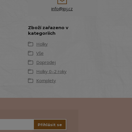
info@ipj.cz
Zboží zařazeno v
kategoriích
Holky
Vše
Doprodej
Holky 0–2 roky
Komplety
Přihlásit se