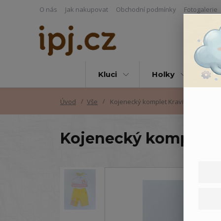
O nás
Jak nakupovat
Obchodní podmínky
Fotogalerie
Kluci
Holky
Vš
Úvod
Vše
Kojenecký komplet Kravička
Kojenecký komplet 