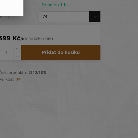
Dostupnost
Skladem 1 Ks
Velikost
399 Kč
/
Ks
330 Kč
bez DPH
Přidat do košíku
Číslo produktu:
2112/18'3
Velikost:
74