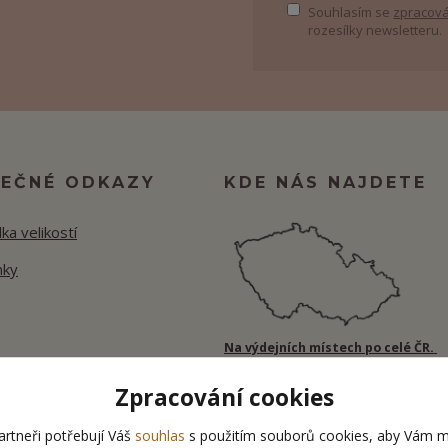
Souhlasím se
zpracová
rozesílky newsletteru.
TEČNÉ ODKAZY
KDE NÁS NAJDETE
ka velikostí
nky
Na výdejních místech po celé ČR.
Zpracování cookies
rtneři potřebují Váš
souhlas
s použitím souborů cookies, aby Vám m