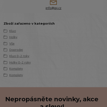
info@ipj.cz
Zboží zařazeno v kategoriích
Kluci
Holky
Vše
Doprodej
Kluci 0–2 roky
Holky 0–2 roky
Komplety
Komplety
Nepropásněte novinky, akce
a slevy!