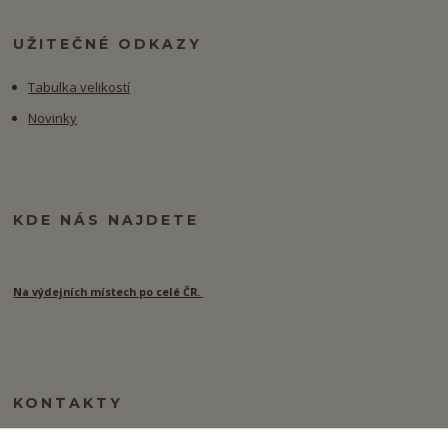
UŽITEČNÉ ODKAZY
Tabulka velikostí
Novinky
KDE NÁS NAJDETE
Na výdejních místech po celé ČR.
KONTAKTY