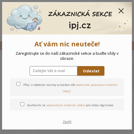
CZK
0
0 Kč
Menu
Ať vám nic neuteče!
Úvod
Vše
Kojenecký komplet Koala - 68
Zaregistrujte se do naší zákaznické sekce a buďte vždy v
obraze.
Kojenecký komplet Koala - 68
Odeslat
Přeji si odebírat novinky e-mailem dle
podmínek zpracování osobních
údajů
.
Souhlasím se
zpracováním osobních údajů
pro účely registrace.
Zavřít