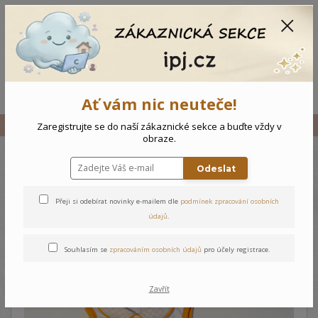
CZK
0
0 Kč
Menu
Ať vám nic neuteče!
Úvod
Vše
Kojenecký komplet Koala - 62
Zaregistrujte se do naší zákaznické sekce a buďte vždy v
obraze.
Odeslat
Kojenecký komplet Koala - 62
Přeji si odebírat novinky e-mailem dle
podmínek zpracování osobních
údajů
.
Souhlasím se
zpracováním osobních údajů
pro účely registrace.
Zavřít