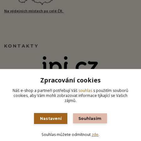
Na výdejních místech po celé ČR.
KONTAKTY
Zpracování cookies
info@ipj.cz
Náš e-shop a partneři potřebují Váš
souhlas
s použitím souborů
cookies, aby Vám mohli zobrazovat informace týkající se Vašich
zájmů.
Nastavení
Souhlasím
Souhlas můžete odmítnout
zde
.
Vytvořeno na
Eshop-rychle.cz