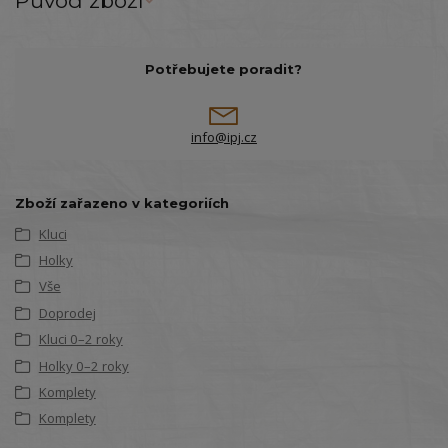
Původ zboží
Potřebujete poradit?
info@ipj.cz
Zboží zařazeno v kategoriích
Kluci
Holky
Vše
Doprodej
Kluci 0–2 roky
Holky 0–2 roky
Komplety
Komplety