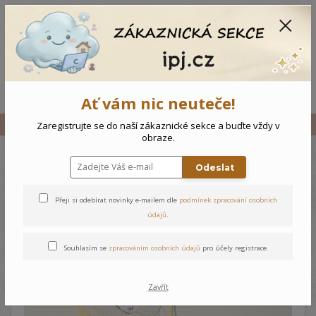
CZK
0
0 Kč
Menu
Ať vám nic neuteče!
Úvod
Vše
Kojenecký komplet Koala - 62
Zaregistrujte se do naší zákaznické sekce a buďte vždy v
obraze.
Odeslat
Kojenecký komplet Koala - 62
Přeji si odebírat novinky e-mailem dle
podmínek zpracování osobních
údajů
.
Souhlasím se
zpracováním osobních údajů
pro účely registrace.
Zavřít