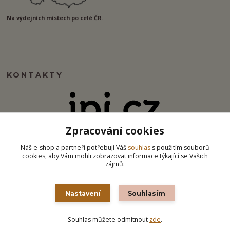
Na výdejních místech po celé ČR.
KONTAKTY
Zpracování cookies
info@ipj.cz
Náš e-shop a partneři potřebují Váš
souhlas
s použitím souborů
cookies, aby Vám mohli zobrazovat informace týkající se Vašich
zájmů.
Nastavení
Souhlasím
Souhlas můžete odmítnout
zde
.
Vytvořeno na
Eshop-rychle.cz