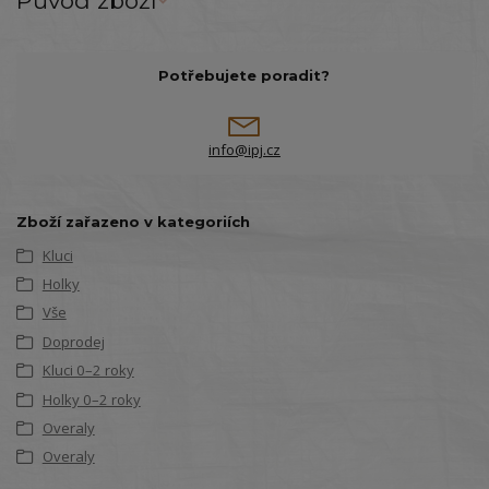
Původ zboží
Potřebujete poradit?
info@ipj.cz
Zboží zařazeno v kategoriích
Kluci
Holky
Vše
Doprodej
Kluci 0–2 roky
Holky 0–2 roky
Overaly
Overaly