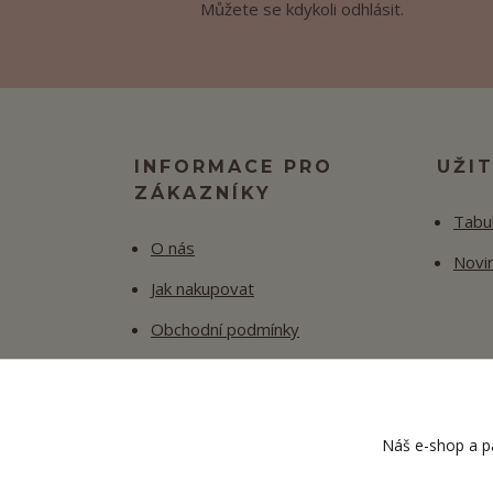
Můžete se kdykoli odhlásit.
INFORMACE PRO
UŽI
ZÁKAZNÍKY
Tabul
O nás
Novi
Jak nakupovat
Obchodní podmínky
Fotogalerie
Kontakty
Náš e-shop a pa