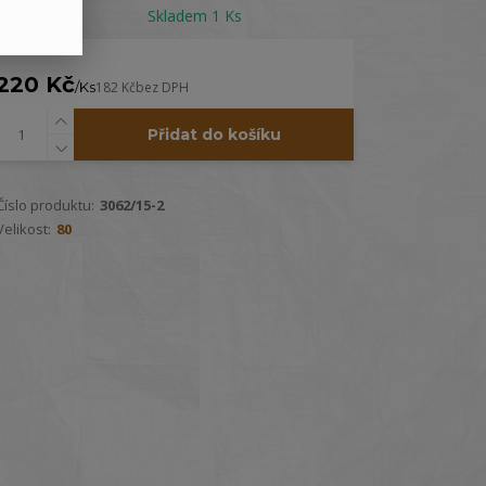
Dostupnost
Skladem 1 Ks
220 Kč
/
Ks
182 Kč
bez DPH
Přidat do košíku
Číslo produktu:
3062/15-2
Velikost:
80