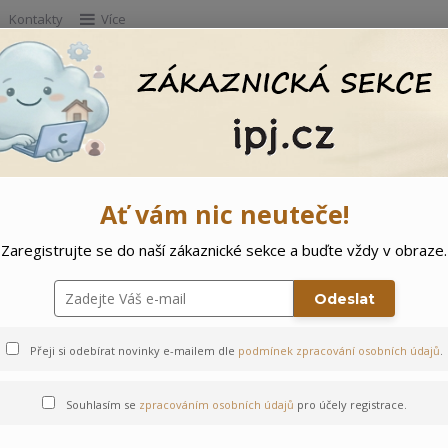
Kontakty
Více
Hleda
e
Doprodej
Ostatní
🌲 Vítejte ve svě
Ať vám nic neuteče!
Zaregistrujte se do naší zákaznické sekce a buďte vždy v obraze.
olčička - 80
Odeslat
Přeji si odebírat novinky e-mailem dle
podmínek zpracování osobních údajů
.
Souhlasím se
zpracováním osobních údajů
pro účely registrace.