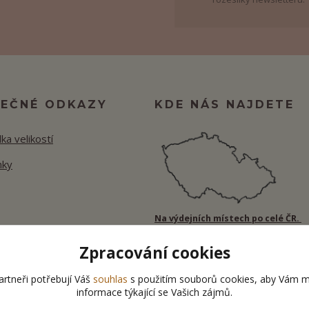
TEČNÉ ODKAZY
KDE NÁS NAJDETE
ka velikostí
nky
Na výdejních místech po celé ČR.
Zpracování cookies
rtneři potřebují Váš
souhlas
s použitím souborů cookies, aby Vám m
informace týkající se Vašich zájmů.