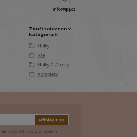
info@ipj.cz
Zboží zařazeno v
kategoriích
Holky
Vše
Holky 0–2 roky
Komplety
Přihlásit se
ním osobních údajů
za účelem