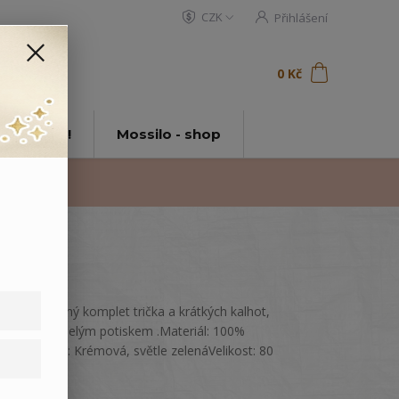
CZK
Přihlášení
0
ks
za
0 Kč
t
tě Mossilo!
Mossilo - shop
Letní bavlněný komplet trička a krátkých kalhot,
zdobený veselým potiskem .Materiál: 100%
bavlnaBarva: Krémová, světle zelenáVelikost: 80
celý popis