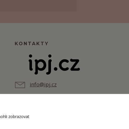
KONTAKTY
info@ipj.cz
ohli zobrazovat