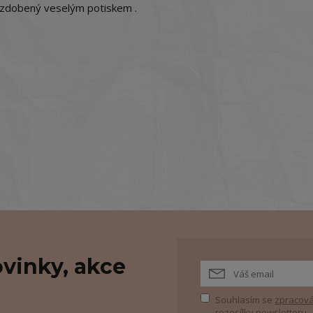
t, zdobený veselým potiskem .
vinky, akce
Souhlasím se
zpracová
rozesílky newsletteru.