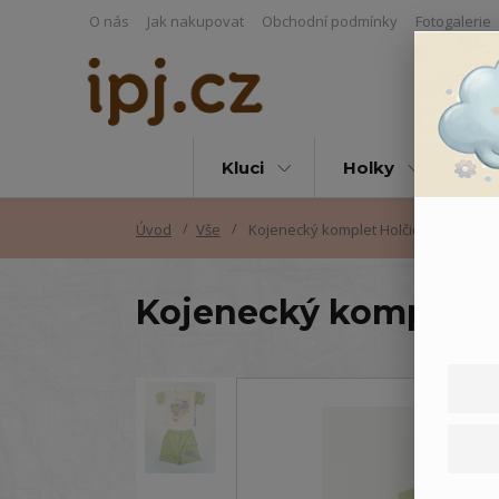
O nás
Jak nakupovat
Obchodní podmínky
Fotogalerie
Kluci
Holky
Vš
Úvod
Vše
Kojenecký komplet Holčička - 80
Kojenecký komplet H