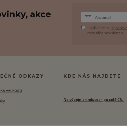
vinky, akce
Souhlasím se
zpracová
rozesílky newsletteru.
TEČNÉ ODKAZY
KDE NÁS NAJDETE
ka velikostí
Na výdejních místech po celé ČR.
nky