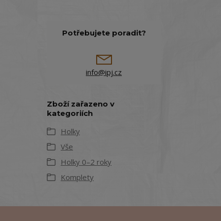
Potřebujete poradit?
info@ipj.cz
Zboží zařazeno v
kategoriích
Holky
Vše
Holky 0–2 roky
Komplety