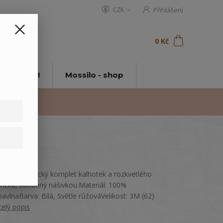
CZK
Přihlášení
0
ks
za
0 Kč
t
tě Mossilo!
Mossilo - shop
Letní kojenecký komplet kalhotek a rozkvetlého
trička, zdobený nášivkou.Materiál: 100%
bavlnaBarva: Bílá, Světle růžováVelikost: 3M (62)
celý popis