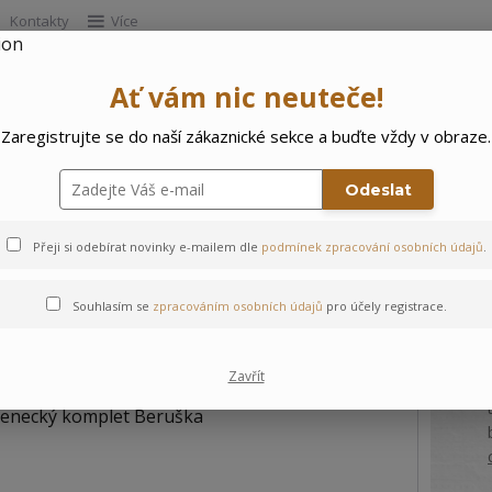
Kontakty
Více
Ať vám nic neuteče!
Hleda
Zaregistrujte se do naší zákaznické sekce a buďte vždy v obraze.
e
Doprodej
Ostatní
🌲 Vítejte ve svě
Odeslat
Přeji si odebírat novinky e-mailem dle
podmínek zpracování osobních údajů
.
Beruška
Souhlasím se
zpracováním osobních údajů
pro účely registrace.
Zavřít