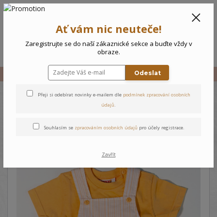
CZK
0
Ať vám nic neuteče!
0 Kč
Zaregistrujte se do naší zákaznické sekce a buďte vždy v
Menu
obraze.
Odeslat
Úvod
Vše
Kojenecký komplet Akvárko
Přeji si odebírat novinky e-mailem dle
podmínek zpracování osobních
Kojenecký komplet Akvárko
údajů
.
Souhlasím se
zpracováním osobních údajů
pro účely registrace.
Zavřít