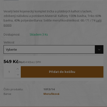
Veselý letní kojenecký komplet trička a plátěných kalhot s laclem,
zdobený nášivkou a potiskem.Materiál: Kalhoty 100% bavlna, Triko 60%
bavlna, 40% polyesterBarva: Světle meruňkováVelikost: 68 / 71 / 74
celý
popis
Dostupnost
Skladem 3 Ks
Velikost
549 Kč
/
Ks
454 Kč
bez DPH
Přidat do košíku
Číslo produktu:
1013/14
Barva:
Meruňková