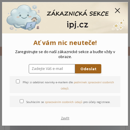
CZK
0
0 Kč
Menu
Ať vám nic neuteče!
Úvod
Vše
Kojenecký kabátek
Zaregistrujte se do naší zákaznické sekce a buďte vždy v
obraze.
Odeslat
Kojenecký kabátek
Přeji si odebírat novinky e-mailem dle
podmínek zpracování osobních
údajů
.
Souhlasím se
zpracováním osobních údajů
pro účely registrace.
Zavřít