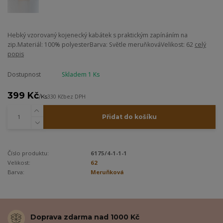
Hebký vzorovaný kojenecký kabátek s praktickým zapínáním na
zip.Materiál: 100% polyesterBarva: Světle meruňkováVelikost: 62
celý
popis
Dostupnost
Skladem 1 Ks
399 Kč
/
Ks
330 Kč
bez DPH
Přidat do košíku
Číslo produktu:
6175/4-1-1-1
Velikost:
62
Barva:
Meruňková
Doprava zdarma nad 1000 Kč