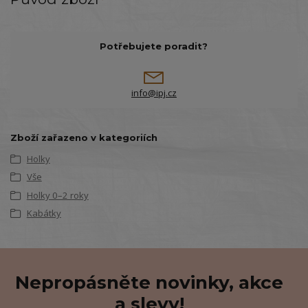
Potřebujete poradit?
info@ipj.cz
Zboží zařazeno v kategoriích
Holky
Vše
Holky 0–2 roky
Kabátky
Nepropásněte novinky, akce
a slevy!