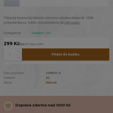
Chlupatý kojenecký kabátek zdobený nášivkou.Materiál: 100%
polyesterBarva: Světle růžováVelikost: 62
celý popis
Dostupnost
Skladem 1 Ks
299 Kč
/
Ks
247 Kč
bez DPH
Přidat do košíku
Číslo produktu:
3208/31-4
Velikost:
62
Barva:
Růžová
Doprava zdarma nad 1000 Kč