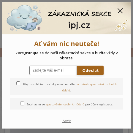
CZK
0
0 Kč
Menu
Ať vám nic neuteče!
Úvod
Vše
Kojenecký kabátek Zajíček
Zaregistrujte se do naší zákaznické sekce a buďte vždy v
obraze.
Odeslat
Kojenecký kabátek Zajíček
Přeji si odebírat novinky e-mailem dle
podmínek zpracování osobních
údajů
.
Souhlasím se
zpracováním osobních údajů
pro účely registrace.
Zavřít