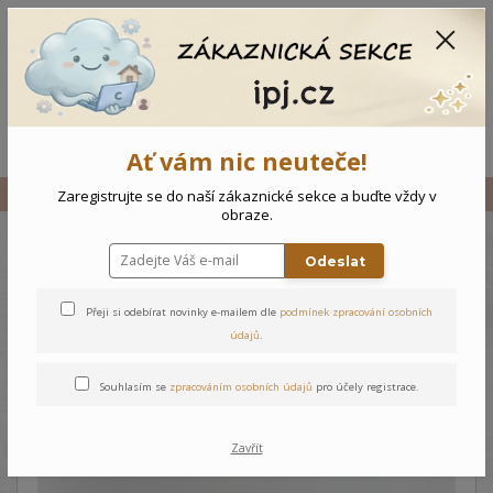
CZK
0
0 Kč
Menu
Ať vám nic neuteče!
Úvod
Vše
Kojenecký kabátek Medvídek
Zaregistrujte se do naší zákaznické sekce a buďte vždy v
obraze.
Odeslat
Kojenecký kabátek Medvídek
Přeji si odebírat novinky e-mailem dle
podmínek zpracování osobních
údajů
.
Souhlasím se
zpracováním osobních údajů
pro účely registrace.
Zavřít