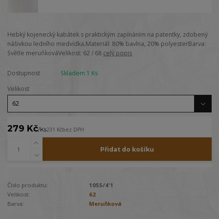
Hebký kojenecký kabátek s praktickým zapínáním na patentky, zdobený
nášivkou ledního medvídka.Materiál: 80% bavlna, 20% polyesterBarva:
Světle meruňkováVelikost: 62 / 68
celý popis
Dostupnost
Skladem 1 Ks
Velikost
279 Kč
/
Ks
231 Kč
bez DPH
Přidat do košíku
Číslo produktu:
1055/4'1
Velikost:
62
Barva:
Meruňková