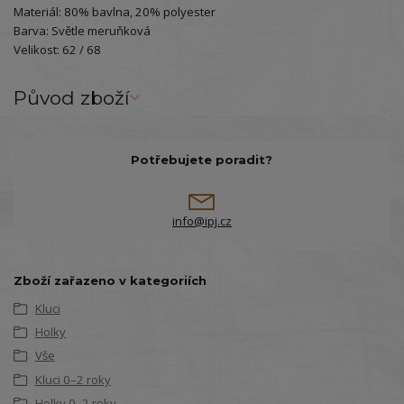
Materiál: 80% bavlna, 20% polyester
Barva: Světle meruňková
Velikost: 62 / 68
Původ zboží
Potřebujete poradit?
info@ipj.cz
Zboží zařazeno v kategoriích
Kluci
Holky
Vše
Kluci 0–2 roky
Holky 0–2 roky