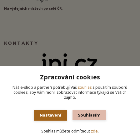
Na výdejních místech po celé ČR.
KONTAKTY
Zpracování cookies
info@ipj.cz
Náš e-shop a partneři potřebují Váš
souhlas
s použitím souborů
cookies, aby Vám mohli zobrazovat informace týkající se Vašich
zájmů.
Nastavení
Souhlasím
Souhlas můžete odmítnout
zde
.
Vytvořeno na
Eshop-rychle.cz