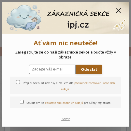
CZK
0
0 Kč
Menu
Ať vám nic neuteče!
Úvod
Vše
Kojenecký kabátek Medvídek
Zaregistrujte se do naší zákaznické sekce a buďte vždy v
obraze.
Odeslat
Kojenecký kabátek Medvídek
Přeji si odebírat novinky e-mailem dle
podmínek zpracování osobních
údajů
.
Souhlasím se
zpracováním osobních údajů
pro účely registrace.
Zavřít