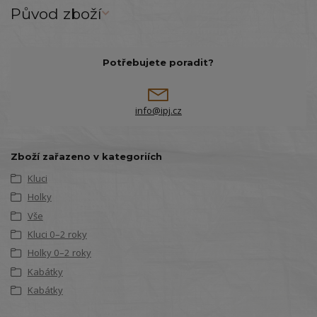
Původ zboží
Potřebujete poradit?
info@ipj.cz
Zboží zařazeno v kategoriích
Kluci
Holky
Vše
Kluci 0–2 roky
Holky 0–2 roky
Kabátky
Kabátky