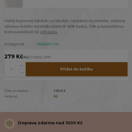
Hebký kojenecký kabátek s praktickým zapínáním na patentky, zdobený
nášivkou ledního medvídka.Materiál: 80% bavlna, 20% polyesterBarva:
KrémováVelikost: 62
celý popis
Dostupnost
Skladem 1 Ks
279 Kč
/
Ks
231 Kč
bez DPH
Přidat do košíku
Číslo produktu:
1054/4
Velikost:
62
Doprava zdarma nad 1000 Kč