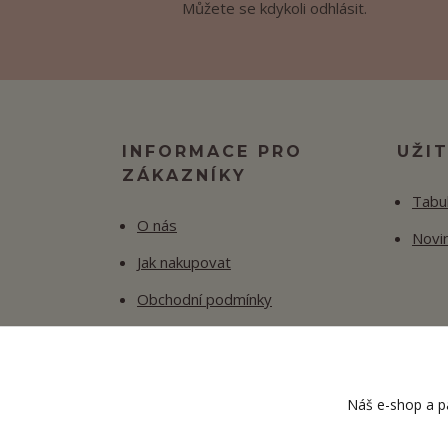
Můžete se kdykoli odhlásit.
INFORMACE PRO
UŽI
ZÁKAZNÍKY
Tabul
O nás
Novi
Jak nakupovat
Obchodní podmínky
Fotogalerie
Kontakty
Náš e-shop a pa