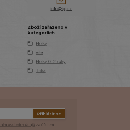
info@ipj.cz
Zboží zařazeno v
kategoriích
Holky
Vše
Holky 0–2 roky
Trika
Přihlásit se
ním osobních údajů
za účelem