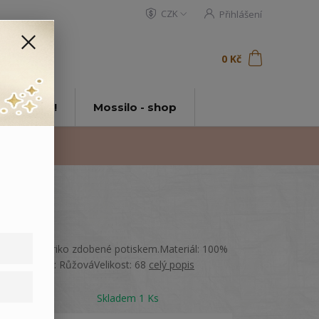
CZK
Přihlášení
0
ks
za
0 Kč
t
tě Mossilo!
Mossilo - shop
Kojenecké triko zdobené potiskem.Materiál: 100%
bavlnaBarva: RůžováVelikost: 68
celý popis
Dostupnost
Skladem 1 Ks