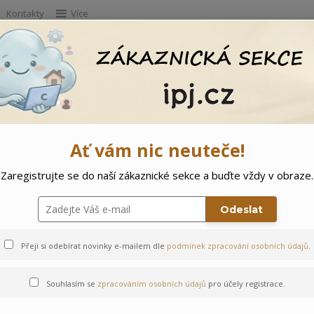
Kontakty
Více
Hleda
e
Doprodej
Ostatní
🌲 Vítejte ve svě
Ať vám nic neuteče!
Zaregistrujte se do naší zákaznické sekce a buďte vždy v obraze.
erky
Odeslat
Přeji si odebírat novinky e-mailem dle
podmínek zpracování osobních údajů
.
Souhlasím se
zpracováním osobních údajů
pro účely registrace.