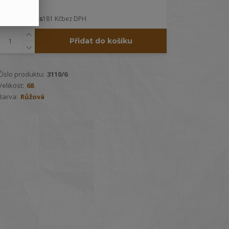
219 Kč
/
Ks
181 Kč
bez DPH
Přidat do košíku
Číslo produktu:
3110/6
Velikost:
68
Barva:
Růžová