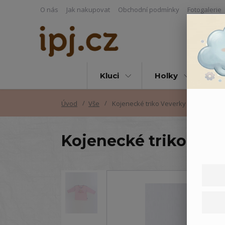
O nás
Jak nakupovat
Obchodní podmínky
Fotogalerie
Kluci
Holky
Vš
Úvod
Vše
Kojenecké triko Veverky
Kojenecké triko Vev