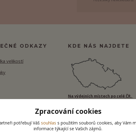
TEČNÉ ODKAZY
KDE NÁS NAJDETE
ka velikostí
nky
Na výdejních místech po celé ČR.
Zpracování cookies
rtneři potřebují Váš
souhlas
s použitím souborů cookies, aby Vám m
informace týkající se Vašich zájmů.