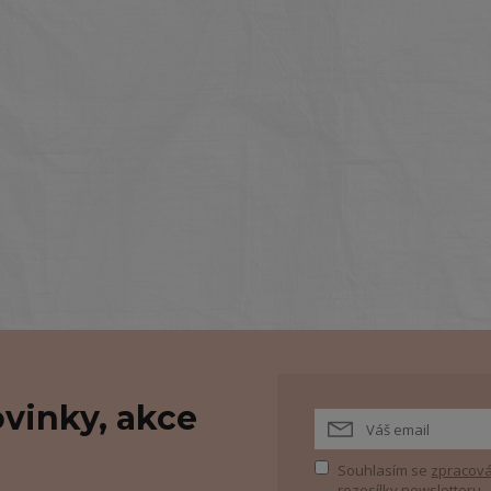
vinky, akce
Souhlasím se
zpracová
rozesílky newsletteru.