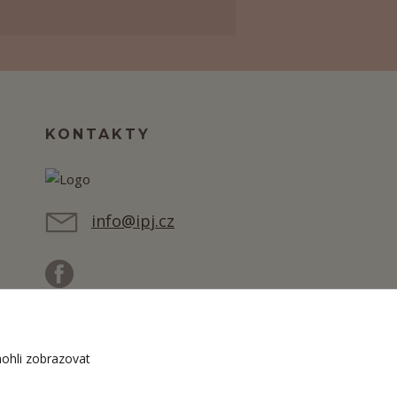
KONTAKTY
info@ipj.cz
ohli zobrazovat