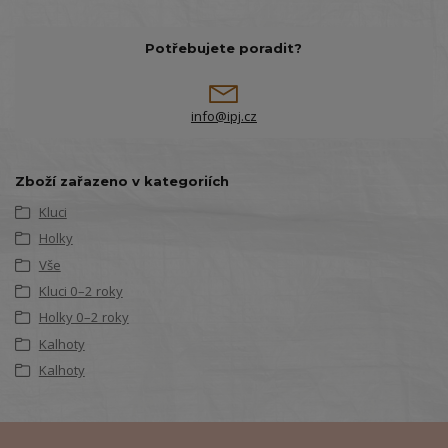
Potřebujete poradit?
info@ipj.cz
Zboží zařazeno v kategoriích
Kluci
Holky
Vše
Kluci 0–2 roky
Holky 0–2 roky
Kalhoty
Kalhoty