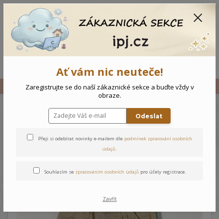
CZK
0
0 Kč
Menu
Ať vám nic neuteče!
Úvod
Vše
Kojenecké kalhoty
Zaregistrujte se do naší zákaznické sekce a buďte vždy v
obraze.
Odeslat
Kojenecké kalhoty
Přeji si odebírat novinky e-mailem dle
podmínek zpracování osobních
údajů
.
Souhlasím se
zpracováním osobních údajů
pro účely registrace.
Zavřít