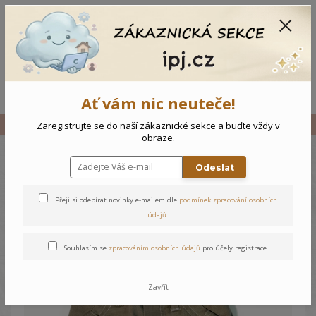
CZK
0
0 Kč
Menu
Ať vám nic neuteče!
Úvod
Vše
Kojenecké kalhoty
Zaregistrujte se do naší zákaznické sekce a buďte vždy v
obraze.
Odeslat
Kojenecké kalhoty
Přeji si odebírat novinky e-mailem dle
podmínek zpracování osobních
údajů
.
Souhlasím se
zpracováním osobních údajů
pro účely registrace.
Zavřít