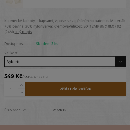
Kojenecké kalhoty s kapsami, v pase se zapínáním na patentku.Materiál:
70% bavlna, 30% nylonBarva: KrémováVelikost: 80 (12M)/ 86 (18M) / 92
(24M)
celý popis
Dostupnost
Skladem 3 Ks
Velikost
549 Kč
/
Ks
454 Kč
bez DPH
Přidat do košíku
Číslo produktu:
2159/15