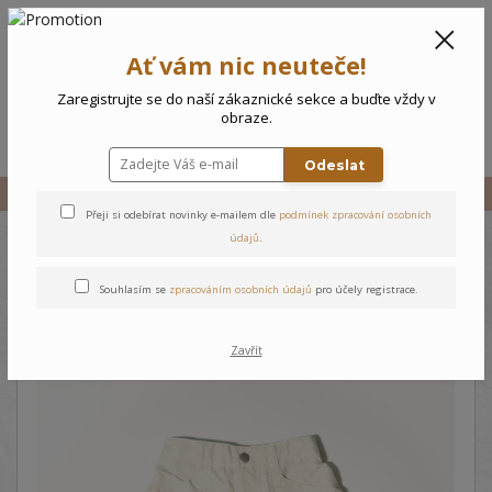
CZK
0
Ať vám nic neuteče!
0 Kč
Zaregistrujte se do naší zákaznické sekce a buďte vždy v
obraze.
Menu
Odeslat
Úvod
Vše
Kojenecké kalhoty - krémová
Přeji si odebírat novinky e-mailem dle
podmínek zpracování osobních
údajů
.
Kojenecké kalhoty - krémová
Souhlasím se
zpracováním osobních údajů
pro účely registrace.
Zavřít