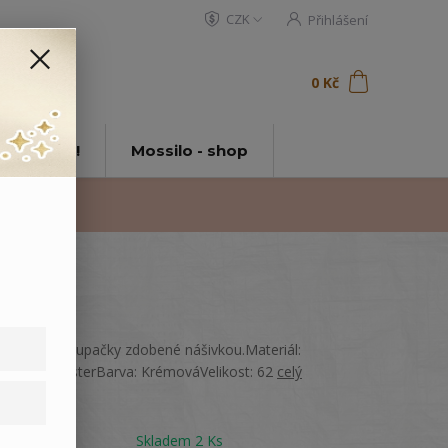
CZK
Přihlášení
0
ks
za
0 Kč
t
tě Mossilo!
Mossilo - shop
Kojenecké dupačky zdobené nášivkou.Materiál:
100% polyesterBarva: KrémováVelikost: 62
celý
popis
Dostupnost
Skladem 2 Ks