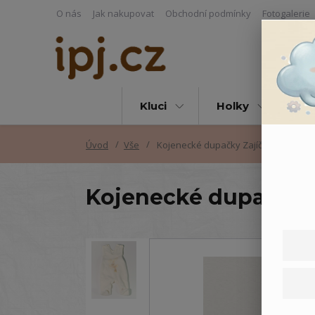
O nás
Jak nakupovat
Obchodní podmínky
Fotogalerie
Kluci
Holky
Vš
Úvod
Vše
Kojenecké dupačky Zajíček
Kojenecké dupačky 