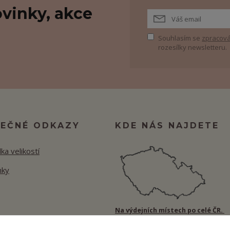
vinky, akce
Souhlasím se
zpracová
rozesílky newsletteru.
TEČNÉ ODKAZY
KDE NÁS NAJDETE
ka velikostí
nky
Na výdejních místech po celé ČR.