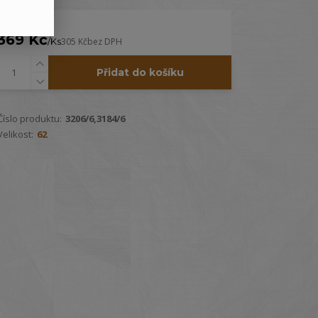
369 Kč
/
Ks
305 Kč
bez DPH
Přidat do košíku
Číslo produktu:
3206/6,3184/6
Velikost:
62