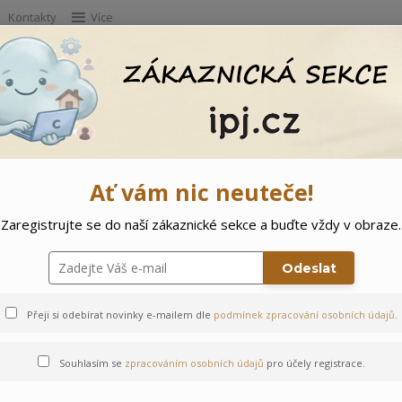
Kontakty
Více
Hleda
e
Doprodej
Ostatní
🌲 Vítejte ve svě
Ať vám nic neuteče!
Zaregistrujte se do naší zákaznické sekce a buďte vždy v obraze.
Zajíček
Odeslat
Přeji si odebírat novinky e-mailem dle
podmínek zpracování osobních údajů
.
Souhlasím se
zpracováním osobních údajů
pro účely registrace.