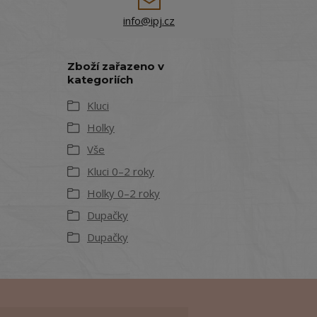
info@ipj.cz
Zboží zařazeno v
kategoriích
Kluci
Holky
Vše
Kluci 0–2 roky
Holky 0–2 roky
Dupačky
Dupačky