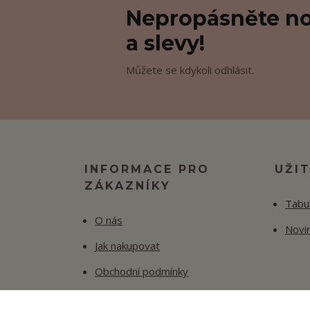
Nepropásněte no
a slevy!
Můžete se kdykoli odhlásit.
INFORMACE PRO
UŽI
ZÁKAZNÍKY
Tabul
O nás
Novi
Jak nakupovat
Obchodní podmínky
Fotogalerie