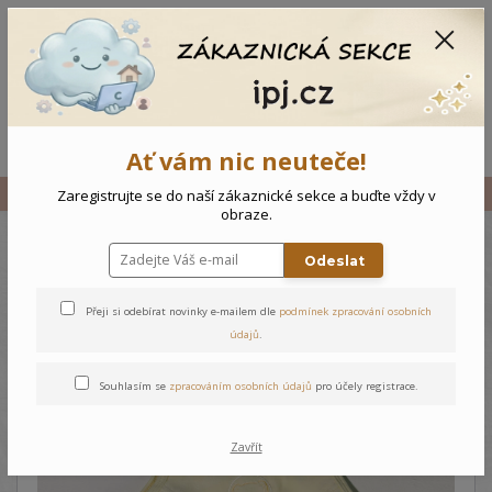
CZK
0
0 Kč
Menu
Ať vám nic neuteče!
Úvod
Vše
Kojenecké dupačky Sloník
Zaregistrujte se do naší zákaznické sekce a buďte vždy v
obraze.
Odeslat
Kojenecké dupačky Sloník
Přeji si odebírat novinky e-mailem dle
podmínek zpracování osobních
údajů
.
Souhlasím se
zpracováním osobních údajů
pro účely registrace.
Zavřít