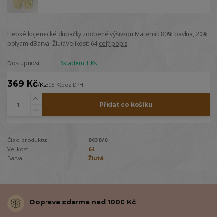
Hebké kojenecké dupačky zdobené výšivkou.Materiál: 80% bavlna, 20%
polyamidBarva: ŽlutáVelikost: 64
celý popis
Dostupnost
Skladem 1 Ks
369 Kč
/
Ks
305 Kč
bez DPH
Přidat do košíku
Číslo produktu:
8038/6
Velikost:
64
Barva:
Žlutá
Doprava zdarma nad 1000 Kč