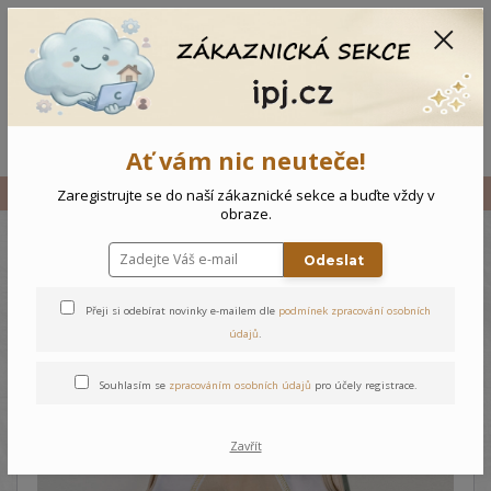
CZK
0
0 Kč
Menu
Ať vám nic neuteče!
Úvod
Vše
Kojenecké dupačky Ovečka
Zaregistrujte se do naší zákaznické sekce a buďte vždy v
obraze.
Odeslat
Kojenecké dupačky Ovečka
Přeji si odebírat novinky e-mailem dle
podmínek zpracování osobních
údajů
.
Souhlasím se
zpracováním osobních údajů
pro účely registrace.
Zavřít