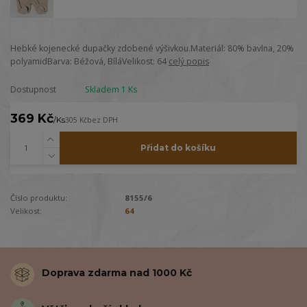
Hebké kojenecké dupačky zdobené výšivkou.Materiál: 80% bavlna, 20%
polyamidBarva: Béžová, BíláVelikost: 64
celý popis
Dostupnost
Skladem 1 Ks
369 Kč
/
Ks
305 Kč
bez DPH
Přidat do košíku
Číslo produktu:
8155/6
Velikost:
64
Doprava zdarma nad 1000 Kč