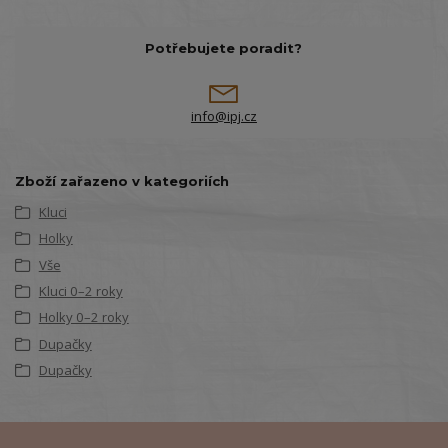
Potřebujete poradit?
info@ipj.cz
Zboží zařazeno v kategoriích
Kluci
Holky
Vše
Kluci 0–2 roky
Holky 0–2 roky
Dupačky
Dupačky