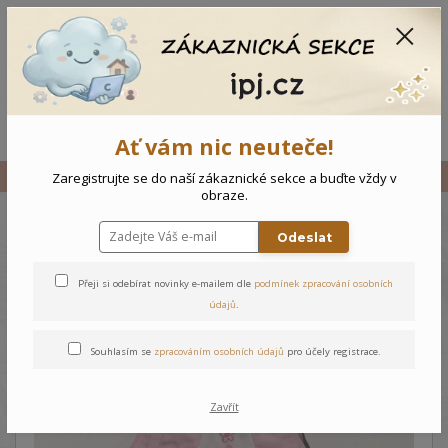
CZK
0
0 Kč
Menu
Ať vám nic neuteče!
Úvod
Vše
Kojenecké dupačky Kytičky
Zaregistrujte se do naší zákaznické sekce a buďte vždy v
obraze.
Odeslat
Kojenecké dupačky Kytičky
Přeji si odebírat novinky e-mailem dle
podmínek zpracování osobních
údajů
.
Souhlasím se
zpracováním osobních údajů
pro účely registrace.
Zavřít