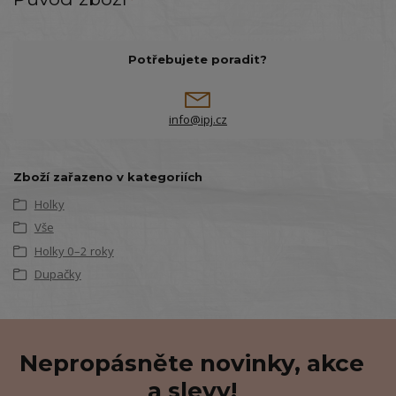
Potřebujete poradit?
info@ipj.cz
Zboží zařazeno v kategoriích
Holky
Vše
Holky 0–2 roky
Dupačky
Nepropásněte novinky, akce
a slevy!