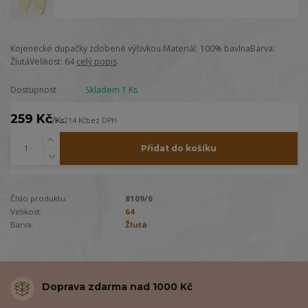
Kojenecké dupačky zdobené výšivkou.Materiál: 100% bavlnaBarva:
ŽlutáVelikost: 64
celý popis
Dostupnost
Skladem 1 Ks
259 Kč
/
Ks
214 Kč
bez DPH
Přidat do košíku
Číslo produktu:
8109/6
Velikost:
64
Barva:
Žlutá
Doprava zdarma nad 1000 Kč