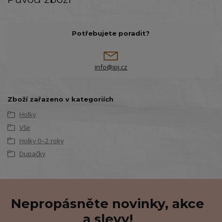
Potřebujete poradit?
info@ipj.cz
Zboží zařazeno v kategoriích
Holky
Vše
Holky 0–2 roky
Dupačky
Nepropásněte novinky, akce
a slevy!