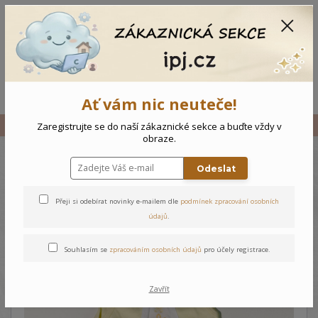
CZK
0
0 Kč
Menu
Ať vám nic neuteče!
Úvod
Vše
Kojenecké dupačky Kytičky
Zaregistrujte se do naší zákaznické sekce a buďte vždy v
obraze.
Odeslat
Kojenecké dupačky Kytičky
Přeji si odebírat novinky e-mailem dle
podmínek zpracování osobních
údajů
.
Souhlasím se
zpracováním osobních údajů
pro účely registrace.
Zavřít